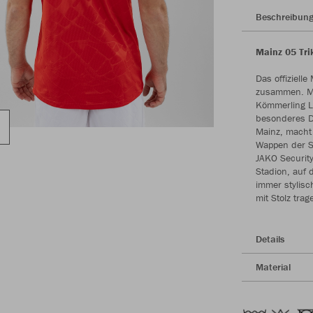
Beschreibun
Mainz 05 Tri
Das offizielle
zusammen. Mi
Kömmerling Lo
besonderes De
Mainz, macht 
Wappen der S
JAKO Security 
Stadion, auf 
immer stylisc
mit Stolz trag
Details
Material