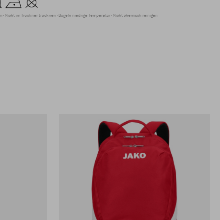
en
Nicht im Trockner trocknen
Bügeln niedrige Temperatur
Nicht chemisch reinigen