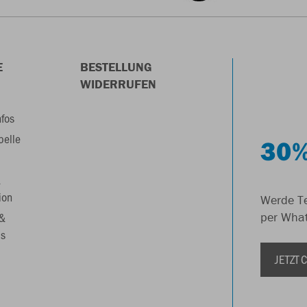
E
BESTELLUNG
WIDERRUFEN
nfos
belle
30%
&
ion
Werde Te
 &
per Wha
s
JETZT