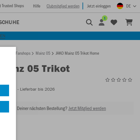
) Trusted Shops
Hilfe
Clubmitglied werden
Jetzt einloggen
DE
1
SCHUHE
KEN
rtseite
Fanshops
Mainz 05
JAKO Mainz 05 Trikot Home
Mainz 05 Trikot
MZ4225H
- Lieferbar bis 2026
abatt bei Deiner nächsten Bestellung?
Jetzt Mitglied werden