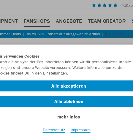
(
4,61
/5
IPMENT
FANSHOPS
ANGEBOTE
TEAM CREATOR
mmer Deals | Bis zu 50% Rabatt auf ausgewählte Artikel |
JETZT ENTDEC
Sta
Zurück
ir verwenden Cookies
JAKO
rch die Analyse der Besucherdaten können wir dir personalisierte Inhalte
zeigen und unsere Website verbessern. Weitere Informationen zu den
Home
okies findest Du in den Einstellungen.
Artikelnummer:
Alle akzeptieren
Alle ablehnen
Lust auf 30% R
mehr Infos
Datenschutz
Impressum