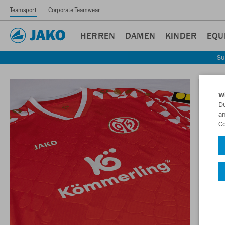
Teamsport
Corporate Teamwear
HERREN
DAMEN
KINDER
EQU
Su
W
Du
an
Co