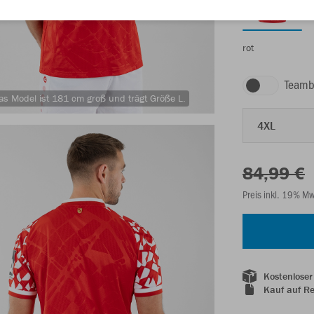
rot
Teamb
as Model ist 181 cm groß und trägt Größe L.
4XL
84,99 €
Preis inkl. 19% M
Kostenloser
Kauf auf R