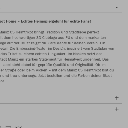
g
kot Home – Echtes Heimspielgefühl für echte Fans!
 Mainz 05 Heimtrikot bringt Tradition und Stadtliebe perfekt
t dem hochwertigen 3D Clublogo aus PU und dem markanten
go auf der Brust zeigst du klare Kante für deinen Verein. Ein
tail: Die Embossing-Textur im Design, inspiriert vom Stadtplan von
das Trikot zu einem echten Hingucker. Im Nacken setzt das
tadt Mainz ein starkes Statement für Heimatverbundenheit. Das
Label steht dabei für geprüfte Qualität und Originalität. Ob im
der Straße oder beim Kicken – mit dem Mainz 05 Heimtrikot bist du
h und treu unterwegs. Jetzt bestellen und die Farben deiner Stadt
en!