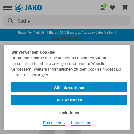
1
Suche
Ready for Kick Off | Bis zu 50% Rabatt auf ausgewählte Artikel |
JETZT ENTDECKEN
Wir verwenden Cookies
Durch die Analyse der Besucherdaten können wir dir
personalisierte Inhalte anzeigen und unsere Website
verbessern. Weitere Informationen zu den Cookies findest Du
in den Einstellungen.
Alle akzeptieren
Alle ablehnen
mehr Infos
Datenschutz
Impressum