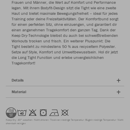
Frauen und Männer, die Wert auf Komfort und Performance
legen. Mit ihrem Bodyfit-Design sitzt die Tight wie eine zweite
Haut und bietet maximale Bewegungsfreiheit – ideal für jedes
Training oder deine Freizeitaktivitäten. Der Komfortbund sorgt
für einen perfekten Sitz, ohne einzuengen, und garantiert dir
einen angenehmen Tragekomfort den ganzen Tag. Dank der
Keep Dry-Technologie bleibst du auch bei schweißtreibenden
Workouts trocken und frisch. Ein weiterer Pluspunkt: Die
Tight besteht zu mindestens 50 % aus recyceltem Polyester.
Setze auf Style, Komfort und Umweltbewusstsein. Hol dir jetzt
die Long Tight Function und erlebe unvergleichlichen
Tragekomfort!
Details
Material
Keep Dry
40° waschen
Nicht chloren
Trocknen niedrige Temperatur
Bügeln niedrige Temperatur
Nicht
chemisch reinigen