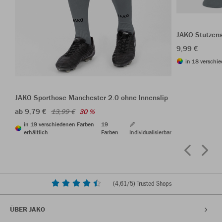
JAKO Stutzen
9,99 €
in 18 verschie
JAKO Sporthose Manchester 2.0 ohne Innenslip
ab 9,79 €
13,99 €
30 %
in 19 verschiedenen Farben
19
erhältlich
Farben
Individualisierbar
(
4,61
/5) Trusted Shops
ÜBER JAKO