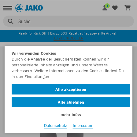
1
Suche
Ready for Kick Off | Bis zu 50% Rabatt auf ausgewählte Artikel |
JETZT ENTDECKEN
Wir verwenden Cookies
Durch die Analyse der Besucherdaten können wir dir
personalisierte Inhalte anzeigen und unsere Website
verbessern. Weitere Informationen zu den Cookies findest Du
in den Einstellungen.
Alle akzeptieren
Alle ablehnen
mehr Infos
Datenschutz
Impressum