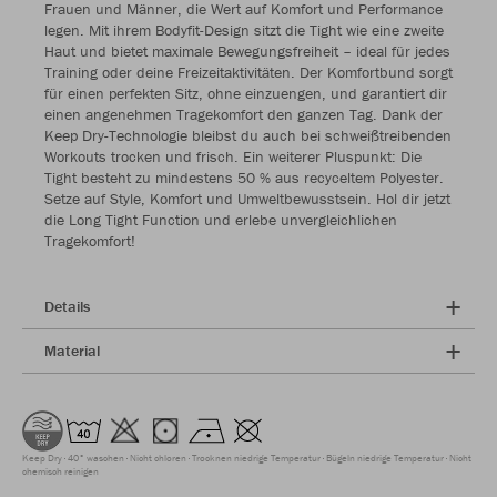
Frauen und Männer, die Wert auf Komfort und Performance
legen. Mit ihrem Bodyfit-Design sitzt die Tight wie eine zweite
Haut und bietet maximale Bewegungsfreiheit – ideal für jedes
Training oder deine Freizeitaktivitäten. Der Komfortbund sorgt
für einen perfekten Sitz, ohne einzuengen, und garantiert dir
einen angenehmen Tragekomfort den ganzen Tag. Dank der
Keep Dry-Technologie bleibst du auch bei schweißtreibenden
Workouts trocken und frisch. Ein weiterer Pluspunkt: Die
Tight besteht zu mindestens 50 % aus recyceltem Polyester.
Setze auf Style, Komfort und Umweltbewusstsein. Hol dir jetzt
die Long Tight Function und erlebe unvergleichlichen
Tragekomfort!
Details
Material
Keep Dry
40° waschen
Nicht chloren
Trocknen niedrige Temperatur
Bügeln niedrige Temperatur
Nicht
chemisch reinigen