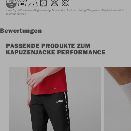
Keep Dry
40° waschen
Bügeln niedrige Temperatur
Trocknen niedrige Temperatur
Nicht chloren
Nicht
chemisch reinigen
Bewertungen
PASSENDE PRODUKTE ZUM
KAPUZENJACKE PERFORMANCE