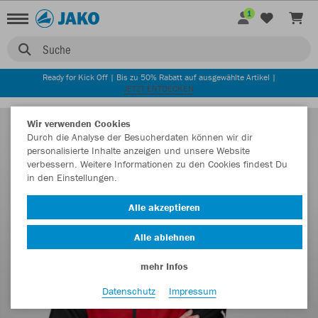
1
Suche
Ready for Kick Off | Bis zu 50% Rabatt auf ausgewählte Artikel |
JETZT ENTDECKEN
Wir verwenden Cookies
Durch die Analyse der Besucherdaten können wir dir
personalisierte Inhalte anzeigen und unsere Website
verbessern. Weitere Informationen zu den Cookies findest Du
in den Einstellungen.
Alle akzeptieren
Alle ablehnen
mehr Infos
Datenschutz
Impressum