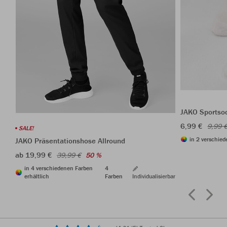
JAKO Sportso
6,99 €
9,99 
SALE!
in 2 verschied
JAKO Präsentationshose Allround
ab 19,99 €
39,99 €
50 %
in 4 verschiedenen Farben
4
erhältlich
Farben
Individualisierbar