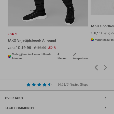
JAKO Sportkou
€ 6,99
€ 9,9
SALE!
Verkrijgbaar i
JAKO Vrijetijdsbroek Allround
vanaf € 19,99
€ 39,99
50 %
Verkrijgbaar in 4 verschillende
4
kleuren
Kleuren
Aanpasbaar
(
4,61
/5) Trusted Shops
OVER JAKO
JAKO COMMUNITY