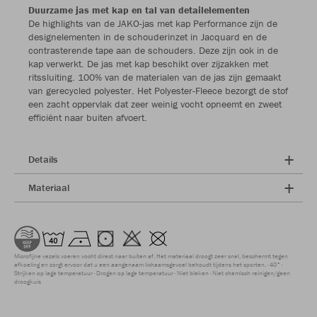
Duurzame jas met kap en tal van detailelementen
De highlights van de JAKO-jas met kap Performance zijn de
designelementen in de schouderinzet in Jacquard en de
contrasterende tape aan de schouders. Deze zijn ook in de
kap verwerkt. De jas met kap beschikt over zijzakken met
ritssluiting. 100% van de materialen van de jas zijn gemaakt
van gerecycled polyester. Het Polyester-Fleece bezorgt de stof
een zacht oppervlak dat zeer weinig vocht opneemt en zweet
efficiënt naar buiten afvoert.
Details
Materiaal
Microfijne vezels voeren vocht direct naar buiten af. Het materiaal droogt zeer snel, beschermt tegen
afkoeling en zorgt ervoor dat u een aangenaam lichaamsgevoel behoudt tijdens het sporten.
40°
Strijken op lage temperatuur
Drogen op lage temperatuur
Niet bleken
Niet chemisch reinigen/geen
droogkuis