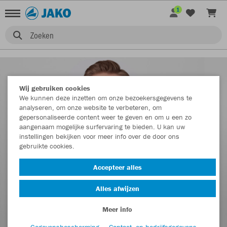
1
Zoeken
Wij gebruiken cookies
We kunnen deze inzetten om onze bezoekersgegevens te
analyseren, om onze website te verbeteren, om
gepersonaliseerde content weer te geven en om u een zo
aangenaam mogelijke surfervaring te bieden. U kan uw
instellingen bekijken voor meer info over de door ons
gebruikte cookies.
Accepteer alles
Alles afwijzen
Meer info
Gegevensbescherming
Contact- en bedrijfsgegevens