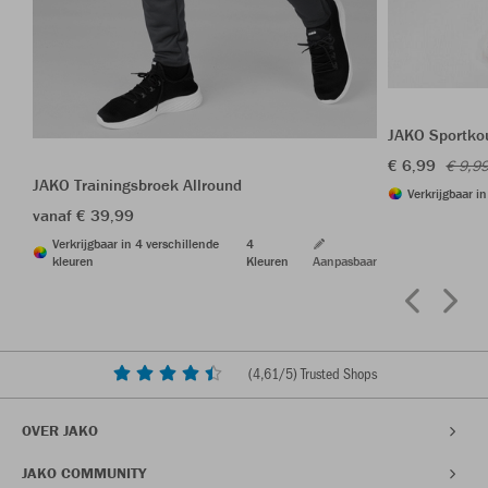
JAKO Sportkou
€ 6,99
€ 9,9
JAKO Trainingsbroek Allround
Verkrijgbaar i
vanaf € 39,99
Verkrijgbaar in 4 verschillende
4
kleuren
Kleuren
Aanpasbaar
(
4,61
/5) Trusted Shops
OVER JAKO
JAKO COMMUNITY