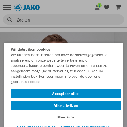
1
Zoeken
Wij gebruiken cookies
We kunnen deze inzetten om onze bezoekersgegevens te
analyseren, om onze website te verbeteren, om
gepersonaliseerde content weer te geven en om u een zo
aangenaam mogelijke surfervaring te bieden. U kan uw
instellingen bekijken voor meer info over de door ons
gebruikte cookies.
Accepteer alles
Alles afwijzen
Meer info
Gegevensbescherming
Contact- en bedrijfsgegevens