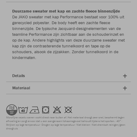
Duurzame sweater met kap en zachte fleece binnenzijde
De JAKO sweater met kap Performance bestaat voor 100% uit
gerecycled polyester. De body heeft een zachte fleece
binnenzijde. De typische Jacquard-designelementen van de
teamline Performance zijn zichtbaar aan de schouderinzet en
op de kap. Andere highlights van deze duurzame sweater met
kap zijn de contrasterende tunnelkoord en tape op de
schouders, alsook de zijzakken. Zonder tunnelkoord in de
kindermaten.
Details
Materiaal
Microfijne vezels voeren vocht direct naar buiten af. Het materiaal droogt zeer snel, beschermt tegen
afkoeling en zorgt ervoor dat u een aangenaam lichaamsgevoel behoudt tijdens het sporten.
40°
Strijken op lage temperatuur
Drogen op lage temperatuur
Niet bleken
Niet chemisch reinigen/geen
droogkuis