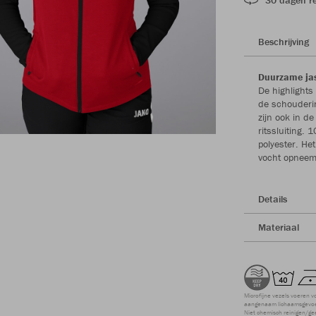
Beschrijving
Duurzame jas
De highlights
de schouderi
zijn ook in d
ritssluiting.
polyester. He
vocht opneemt
Details
Materiaal
Microfijne vezels voeren v
aangenaam lichaamsgevoel
Niet chemisch reinigen/ge