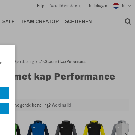
Hulp
Word lid van de club
Nu inloggen
NL
SALE
TEAM CREATOR
SCHOENEN
epage
Sportkleding
JAKO Jas met kap Performance
e
Jas met kap Performance
6822
ing op je volgende bestelling?
Word nu lid