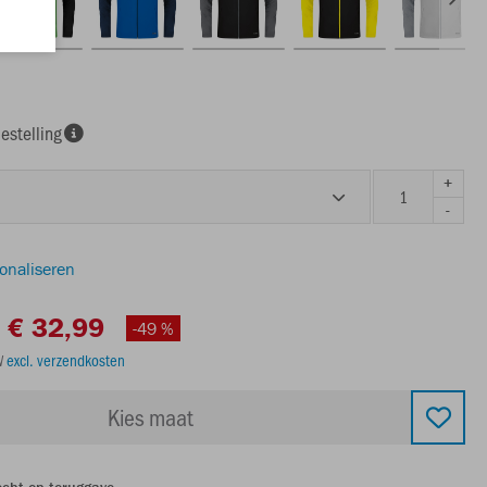
estelling
+
-
sonaliseren
€ 32,99
-49 %
TW
excl. verzendkosten
Kies maat
echt op teruggave