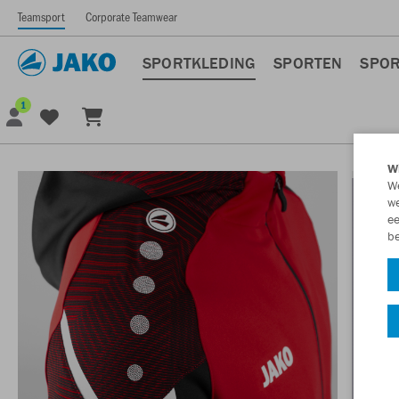
Teamsport
Corporate Teamwear
SPORTKLEDING
SPORTEN
SPOR
1
Wi
We
we
ee
be