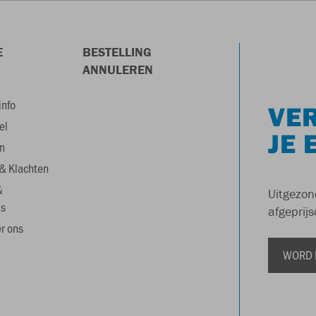
E
BESTELLING
ANNULEREN
info
VER
el
JE 
n
& Klachten
&
Uitgezon
s
afgeprijs
r ons
WORD 