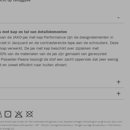
 met kap en tal van detailelementen
 van de JAKO-jas met kap Performance zijn de designelementen in
nzet in Jacquard en de contrasterende tape aan de schouders. Deze
e kap verwerkt. De jas met kap beschikt over zijzakken met
 100% van de materialen van de jas zijn gemaakt van gerecycled
t Polyester-Fleece bezorgt de stof een zacht oppervlak dat zeer weinig
 en zweet efficiënt naar buiten afvoert.
ocht direct naar buiten af. Het materiaal droogt zeer snel, beschermt tegen afkoeling en zorgt ervoor dat u een
 behoudt tijdens het sporten.
40°
Strijken op lage temperatuur
Drogen op lage temperatuur
Niet bleken
en droogkuis