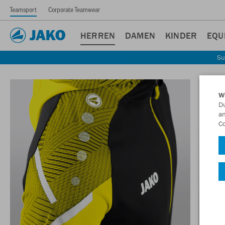
Teamsport
Corporate Teamwear
HERREN
DAMEN
KINDER
EQU
Su
W
Du
an
Co