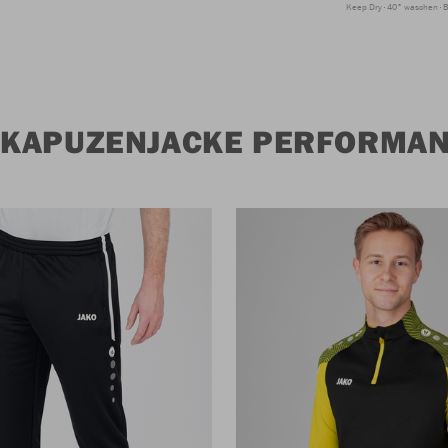
Keep Dry
40° waschen
B
 KAPUZENJACKE PERFORMA