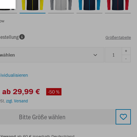
low
estellung
Größentabelle
+
 wählen
-
ividualisieren
ab 29,99 €
-50 %
wSt.
zzgl. Versand
Bitte Größe wählen
 Versand
ab 60 € innerhalb Deutschland