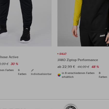
SALE!
shose Active
JAKO Ziptop Performance
,99 €
30 %
ab 22,99 €
44,99 €
48 %
enen Farben
6
in 8 verschiedenen Farben
8
Farben
Individualisierbar
erhältlich
Farben