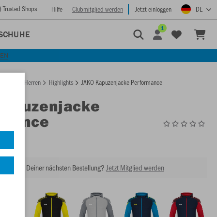
) Trusted Shops
Hilfe
Clubmitglied werden
Jetzt einloggen
DE
1
SCHUHE
KEN
rtseite
Herren
Highlights
JAKO Kapuzenjacke Performance
Kapuzenjacke
rmance
6822
abatt bei Deiner nächsten Bestellung?
Jetzt Mitglied werden