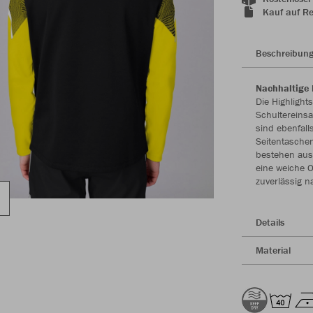
Kauf auf R
Beschreibun
Nachhaltige 
Die Highligh
Schultereinsa
sind ebenfall
Seitentaschen
bestehen aus 
eine weiche O
zuverlässig n
Details
Material