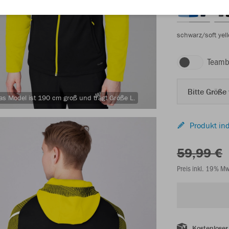
schwarz/soft yel
Teamb
Bitte Größe
as Model ist 190 cm groß und trägt Größe L.
Produkt ind
59,99 €
Preis inkl. 19% M
Kostenloser