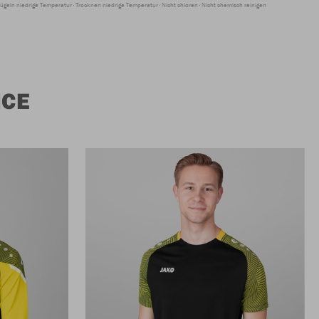
ügeln niedrige Temperatur
Trocknen niedrige Temperatur
Nicht chloren
Nicht chemisch reinigen
NCE