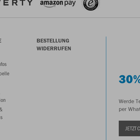
E
BESTELLUNG
WIDERRUFEN
nfos
belle
30%
&
ion
Werde Te
 &
per Wha
s
JETZT