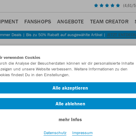
(
4,61
/5
IPMENT
FANSHOPS
ANGEBOTE
TEAM CREATOR
mmer Deals | Bis zu 50% Rabatt auf ausgewählte Artikel |
JETZT ENTDEC
Sta
Zurück
ir verwenden Cookies
JAKO
rch die Analyse der Besucherdaten können wir dir personalisierte Inhalte
zeigen und unsere Website verbessern. Weitere Informationen zu den
Perfo
okies findest Du in den Einstellungen.
Artikelnummer:
Alle akzeptieren
Alle ablehnen
Lust auf 30% R
mehr Infos
Datenschutz
Impressum