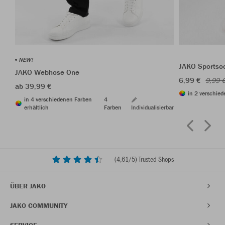
NEW!
JAKO Sportso
JAKO Webhose One
6,99 €
9,99 
ab 39,99 €
in 2 verschied
in 4 verschiedenen Farben
4
erhältlich
Farben
Individualisierbar
(
4,61
/5) Trusted Shops
ÜBER JAKO
JAKO COMMUNITY
SERVICE