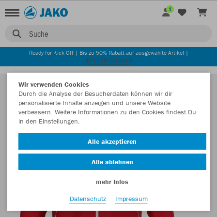
1
Suche
Ready for Kick Off | Bis zu 50% Rabatt auf ausgewählte Artikel |
JETZT ENTDECKEN
Wir verwenden Cookies
Durch die Analyse der Besucherdaten können wir dir
personalisierte Inhalte anzeigen und unsere Website
verbessern. Weitere Informationen zu den Cookies findest Du
in den Einstellungen.
Alle akzeptieren
Alle ablehnen
mehr Infos
Datenschutz
Impressum