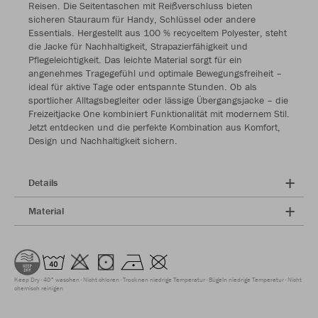
Reisen. Die Seitentaschen mit Reißverschluss bieten
sicheren Stauraum für Handy, Schlüssel oder andere
Essentials. Hergestellt aus 100 % recyceltem Polyester, steht
die Jacke für Nachhaltigkeit, Strapazierfähigkeit und
Pflegeleichtigkeit. Das leichte Material sorgt für ein
angenehmes Tragegefühl und optimale Bewegungsfreiheit –
ideal für aktive Tage oder entspannte Stunden. Ob als
sportlicher Alltagsbegleiter oder lässige Übergangsjacke – die
Freizeitjacke One kombiniert Funktionalität mit modernem Stil.
Jetzt entdecken und die perfekte Kombination aus Komfort,
Design und Nachhaltigkeit sichern.
Details
Material
Keep Dry
40° waschen
Nicht chloren
Trocknen niedrige Temperatur
Bügeln niedrige Temperatur
Nicht
chemisch reinigen