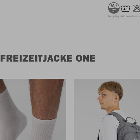
Keep Dry
40° waschen
N
FREIZEITJACKE ONE