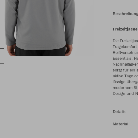
Beschreibun
Freizeitjack
Die Freizeitj
Tragekomfort 
Reißverschlu
Essentials. H
Nachhaltigkeit
sorgt für ein
aktive Tage o
lässige Überg
modernem Stil
Design und Na
Details
Material