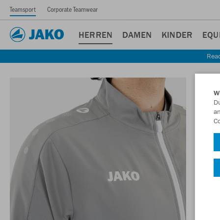
Teamsport
Corporate Teamwear
HERREN
DAMEN
KINDER
EQU
Read
W
Du
an
Co