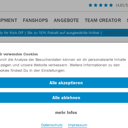
(
4,61
/5
IPMENT
FANSHOPS
ANGEBOTE
TEAM CREATOR
y for Kick Off | Bis zu 50% Rabatt auf ausgewählte Artikel |
JETZT ENTDE
Sta
Zurück
ir verwenden Cookies
JAKO
rch die Analyse der Besucherdaten können wir dir personalisierte Inhalte
zeigen und unsere Website verbessern. Weitere Informationen zu den
okies findest Du in den Einstellungen.
Artikelnummer:
Alle akzeptieren
Lust auf 30% R
Alle ablehnen
mehr Infos
Datenschutz
Impressum