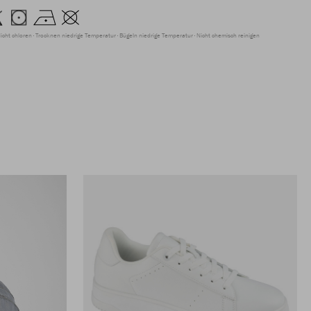
icht chloren
Trocknen niedrige Temperatur
Bügeln niedrige Temperatur
Nicht chemisch reinigen