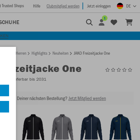
) Trusted Shops
Hilfe
Clubmitglied werden
Jetzt einloggen
DE
1
SCHUHE
CKEN
rtseite
Herren
Highlights
Neuheiten
JAKO Freizeitjacke One
Freizeitjacke One
9800
- Lieferbar bis 2031
abatt bei Deiner nächsten Bestellung?
Jetzt Mitglied werden