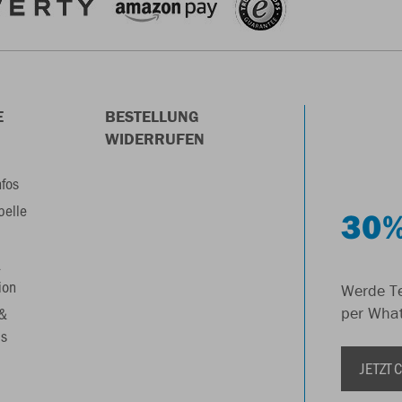
E
BESTELLUNG
WIDERRUFEN
nfos
belle
30%
&
ion
Werde Te
 &
per Wha
s
JETZT