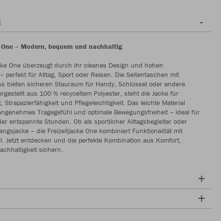
g
e One – Modern, bequem und nachhaltig
acke One überzeugt durch ihr cleanes Design und hohen
– perfekt für Alltag, Sport oder Reisen. Die Seitentaschen mit
ss bieten sicheren Stauraum für Handy, Schlüssel oder andere
ergestellt aus 100 % recyceltem Polyester, steht die Jacke für
, Strapazierfähigkeit und Pflegeleichtigkeit. Das leichte Material
 angenehmes Tragegefühl und optimale Bewegungsfreiheit – ideal für
der entspannte Stunden. Ob als sportlicher Alltagsbegleiter oder
angsjacke – die Freizeitjacke One kombiniert Funktionalität mit
. Jetzt entdecken und die perfekte Kombination aus Komfort,
chhaltigkeit sichern.