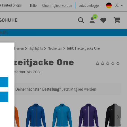
) Trusted Shops
Hilfe
Clubmitglied werden
Jetzt einloggen
DE
1
SCHUHE
CKEN
rtseite
Herren
Highlights
Neuheiten
JAKO Freizeitjacke One
Freizeitjacke One
9800
- Lieferbar bis 2031
abatt bei Deiner nächsten Bestellung?
Jetzt Mitglied werden