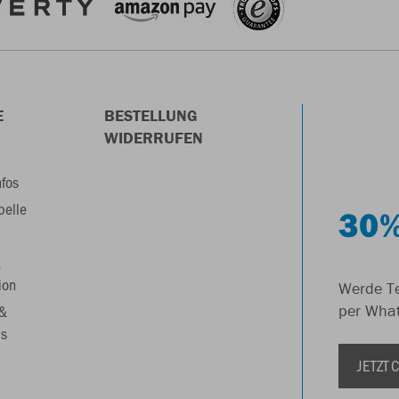
E
BESTELLUNG
WIDERRUFEN
nfos
belle
30%
&
ion
Werde Te
 &
per Wha
s
JETZT