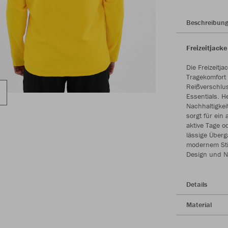
Beschreibun
Freizeitjack
Die Freizeitj
Tragekomfort 
Reißverschlu
Essentials. H
Nachhaltigkeit
sorgt für ein
aktive Tage o
lässige Überg
modernem Stil
Design und Na
Details
Material