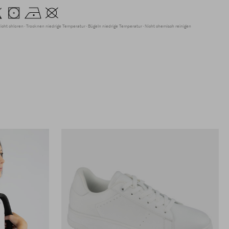
icht chloren
Trocknen niedrige Temperatur
Bügeln niedrige Temperatur
Nicht chemisch reinigen