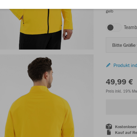
gelb
Teamb
Bitte Größe
Produkt ind
49,99 €
Preis inkl. 19% M
Kostenloser
Kauf auf R