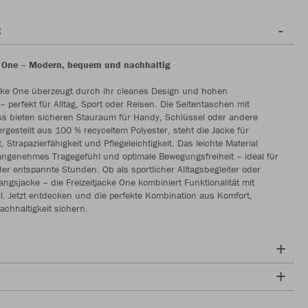
g
e One – Modern, bequem und nachhaltig
acke One überzeugt durch ihr cleanes Design und hohen
– perfekt für Alltag, Sport oder Reisen. Die Seitentaschen mit
ss bieten sicheren Stauraum für Handy, Schlüssel oder andere
ergestellt aus 100 % recyceltem Polyester, steht die Jacke für
, Strapazierfähigkeit und Pflegeleichtigkeit. Das leichte Material
 angenehmes Tragegefühl und optimale Bewegungsfreiheit – ideal für
der entspannte Stunden. Ob als sportlicher Alltagsbegleiter oder
angsjacke – die Freizeitjacke One kombiniert Funktionalität mit
. Jetzt entdecken und die perfekte Kombination aus Komfort,
chhaltigkeit sichern.