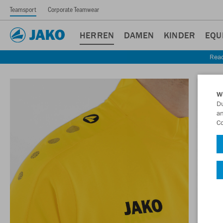
Teamsport
Corporate Teamwear
HERREN
DAMEN
KINDER
EQU
Read
W
Du
an
Co