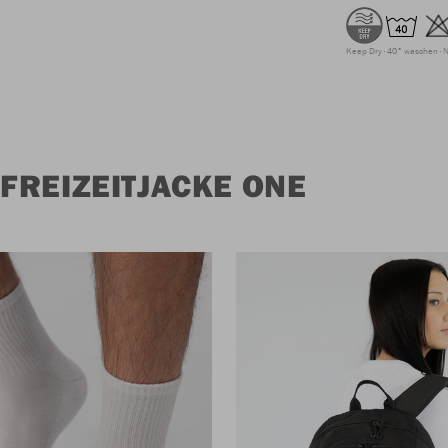
Keep Dry
40° waschen
N
FREIZEITJACKE ONE