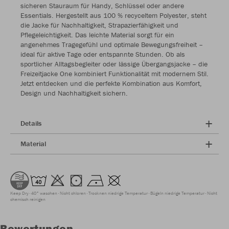
sicheren Stauraum für Handy, Schlüssel oder andere
Essentials. Hergestellt aus 100 % recyceltem Polyester, steht
die Jacke für Nachhaltigkeit, Strapazierfähigkeit und
Pflegeleichtigkeit. Das leichte Material sorgt für ein
angenehmes Tragegefühl und optimale Bewegungsfreiheit –
ideal für aktive Tage oder entspannte Stunden. Ob als
sportlicher Alltagsbegleiter oder lässige Übergangsjacke – die
Freizeitjacke One kombiniert Funktionalität mit modernem Stil.
Jetzt entdecken und die perfekte Kombination aus Komfort,
Design und Nachhaltigkeit sichern.
Details
Material
Keep Dry
40° waschen
Nicht chloren
Trocknen niedrige Temperatur
Bügeln niedrige Temperatur
Nicht
chemisch reinigen
Bewertungen