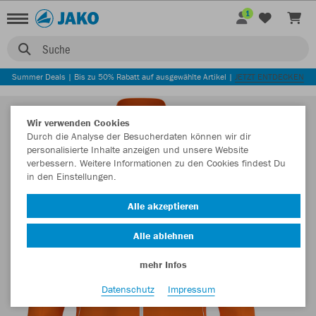
1
Suche
Summer Deals | Bis zu 50% Rabatt auf ausgewählte Artikel |
JETZT ENTDECKEN
Wir verwenden Cookies
Durch die Analyse der Besucherdaten können wir dir
personalisierte Inhalte anzeigen und unsere Website
verbessern. Weitere Informationen zu den Cookies findest Du
in den Einstellungen.
Alle akzeptieren
Alle ablehnen
mehr Infos
Datenschutz
Impressum