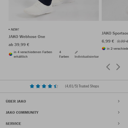
NEW!
JAKO Sportso
JAKO Webhose One
6,99 €
9,99 
ab 39,99 €
in 2 verschied
in 4 verschiedenen Farben
4
erhältlich
Farben
Individualisierbar
(
4,61
/5) Trusted Shops
ÜBER JAKO
JAKO COMMUNITY
SERVICE