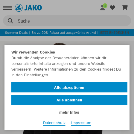
1
Suche
Summer Deals | Bis zu 50% Rabatt auf ausgewählte Artikel |
JETZT ENTDECKEN
Wir verwenden Cookies
Durch die Analyse der Besucherdaten können wir dir
personalisierte Inhalte anzeigen und unsere Website
verbessern. Weitere Informationen zu den Cookies findest Du
in den Einstellungen.
Alle akzeptieren
Alle ablehnen
mehr Infos
Datenschutz
Impressum