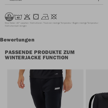
Stop Water
40° waschen
Nicht chloren
Trocknen niedrige Temperatur
Bügeln niedrige Temperatur
Nicht chemisch reinigen
Bewertungen
PASSENDE PRODUKTE ZUM
WINTERJACKE FUNCTION