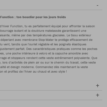
 Function : ton bouclier pour les jours froids
d'hiver Function, tu es parfaitement équipé pour affronter la saison
mbourrage isolant et la doublure matelassée garantissent une
aisante, même par des températures glaciales. Le tissu extérieur
 déperlant avec membrane Stop-Water te protège efficacement de
du vent, tandis que l'ourlet réglable et les poignets élastiques
justement parfait. Des caractéristiques pratiques comme les poches
pées, une poche intérieure à velcro et la capuche amovible avec
rage et stoppeurs rendent cette veste extrêmement polyvalente. Que
le, lors d'activités de plein air ou sur le chemin du travail, cette veste
nnalité et design moderne. Commandez dès maintenant la veste
on et profitez de l'hiver au chaud et avec style !