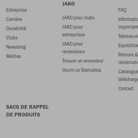
JAKO
Entreprise
FAQ
JAKO pour clubs
Carrière
Informati
JAKO pour
importan
Durabilité
entreprises
Tableau de
Clubs
JAKO pour
Expéditio
Newsblog
revendeurs
Retours &
Médias
Trouver un revendeur
réclamati
Ouvrir un Teamshop
Catalogu
téléchar
Contact
SACS DE RAPPEL
DE PRODUITS