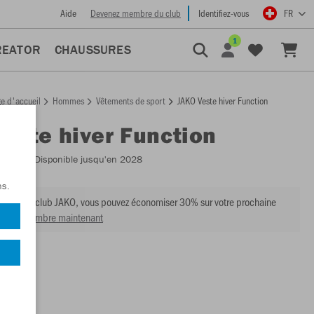
Aide
Devenez membre du club
Identifiez-vous
FR
1
REATOR
CHAUSSURES
e d'accueil
Hommes
Vêtements de sport
JAKO Veste hiver Function
Veste hiver Function
:
7208
- Disponible jusqu'en 2028
ns.
mbre du club JAKO, vous pouvez économiser 30% sur votre prochaine
venir membre maintenant