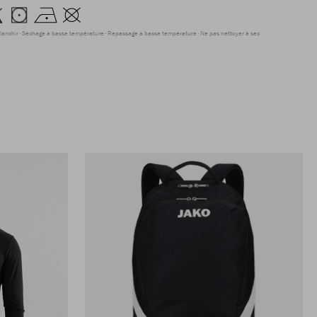
lanchir
Séchage à basse température
Repassage à basse température
Ne pas nettoyer à sec