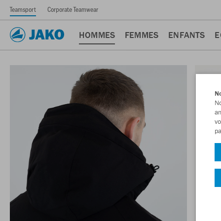
Teamsport
Corporate Teamwear
HOMMES
FEMMES
ENFANTS
E
No
No
am
vo
pa