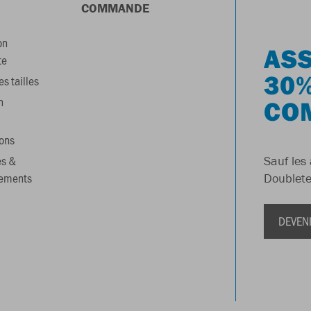
COMMANDE
on
ASS
te
30%
s tailles
n
CO
ons
es &
Sauf les 
gements
Doublete
DEVEN