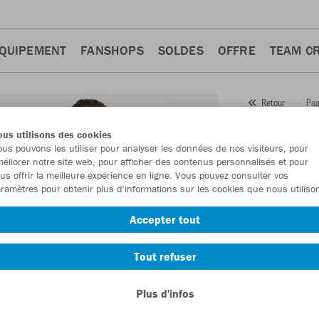
QUIPEMENT
FANSHOPS
SOLDES
OFFRE
TEAM C
Pag
Retour
JAKO
us utilisons des cookies
us pouvons les utiliser pour analyser les données de nos visiteurs, pour
Numéro d’article
éliorer notre site web, pour afficher des contenus personnalisés et pour
us offrir la meilleure expérience en ligne. Vous pouvez consulter vos
ramètres pour obtenir plus d'informations sur les cookies que nous utiliso
En tant que me
Accepter tout
commande.
De
Tout refuser
Plus d'infos