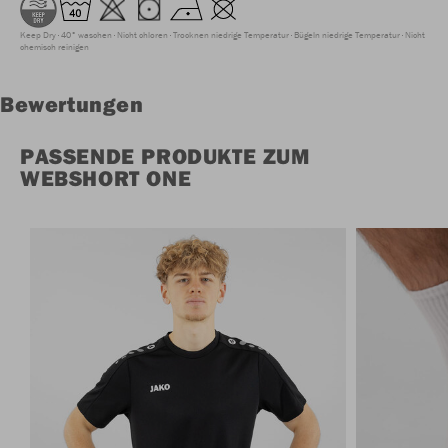
Keep Dry
40° waschen
Nicht chloren
Trocknen niedrige Temperatur
Bügeln niedrige Temperatur
Nicht
chemisch reinigen
Bewertungen
PASSENDE PRODUKTE ZUM
WEBSHORT ONE