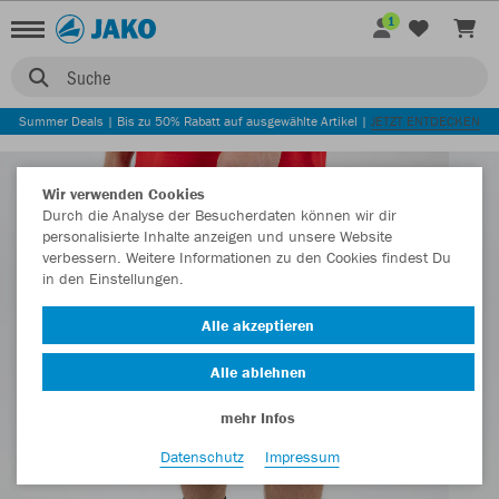
1
Suche
Summer Deals | Bis zu 50% Rabatt auf ausgewählte Artikel |
JETZT ENTDECKEN
Wir verwenden Cookies
Durch die Analyse der Besucherdaten können wir dir
personalisierte Inhalte anzeigen und unsere Website
verbessern. Weitere Informationen zu den Cookies findest Du
in den Einstellungen.
Alle akzeptieren
Alle ablehnen
mehr Infos
Datenschutz
Impressum