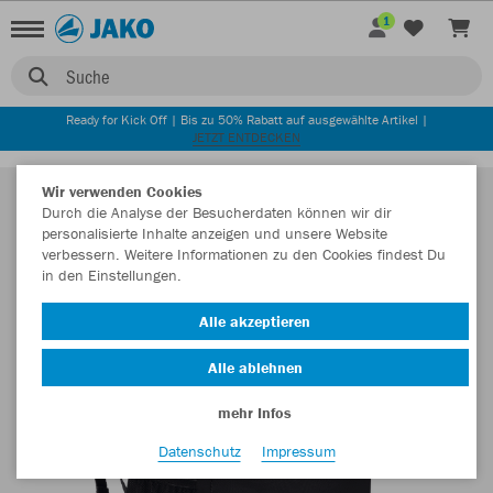
1
Suche
Ready for Kick Off | Bis zu 50% Rabatt auf ausgewählte Artikel |
JETZT ENTDECKEN
Wir verwenden Cookies
Durch die Analyse der Besucherdaten können wir dir
personalisierte Inhalte anzeigen und unsere Website
verbessern. Weitere Informationen zu den Cookies findest Du
in den Einstellungen.
Alle akzeptieren
Alle ablehnen
mehr Infos
Datenschutz
Impressum