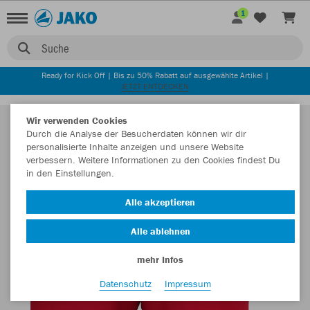
1
Suche
Ready for Kick Off | Bis zu 50% Rabatt auf ausgewählte Artikel |
JETZT ENTDECKEN
Wir verwenden Cookies
Durch die Analyse der Besucherdaten können wir dir
personalisierte Inhalte anzeigen und unsere Website
verbessern. Weitere Informationen zu den Cookies findest Du
in den Einstellungen.
Alle akzeptieren
Alle ablehnen
mehr Infos
Datenschutz
Impressum