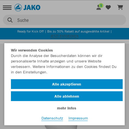
1
Suche
Ready for Kick Off | Bis zu 50% Rabatt auf ausgewählte Artikel |
JETZT ENTDECKEN
Wir verwenden Cookies
Durch die Analyse der Besucherdaten können wir dir
personalisierte Inhalte anzeigen und unsere Website
verbessern. Weitere Informationen zu den Cookies findest Du
in den Einstellungen.
Alle akzeptieren
Alle ablehnen
mehr Infos
Datenschutz
Impressum