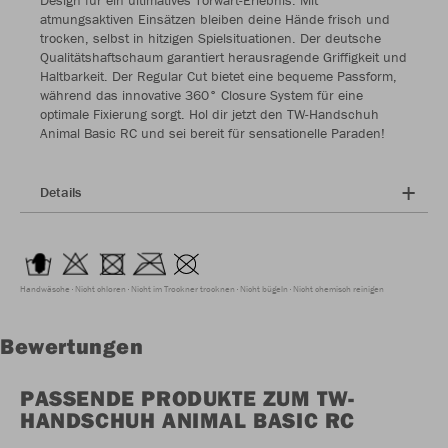
Design für ein ultimatives Torwart-Erlebnis. Mit
atmungsaktiven Einsätzen bleiben deine Hände frisch und
trocken, selbst in hitzigen Spielsituationen. Der deutsche
Qualitätshaftschaum garantiert herausragende Griffigkeit und
Haltbarkeit. Der Regular Cut bietet eine bequeme Passform,
während das innovative 360° Closure System für eine
optimale Fixierung sorgt. Hol dir jetzt den TW-Handschuh
Animal Basic RC und sei bereit für sensationelle Paraden!
Details
Handwäsche
Nicht chloren
Nicht im Trockner trocknen
Nicht bügeln
Nicht chemisch reinigen
Bewertungen
PASSENDE PRODUKTE ZUM TW-
HANDSCHUH ANIMAL BASIC RC