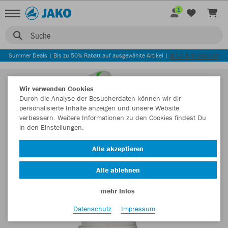
1
Suche
Summer Deals | Bis zu 50% Rabatt auf ausgewählte Artikel |
JETZT ENTDECKEN
Wir verwenden Cookies
Durch die Analyse der Besucherdaten können wir dir
personalisierte Inhalte anzeigen und unsere Website
verbessern. Weitere Informationen zu den Cookies findest Du
in den Einstellungen.
Alle akzeptieren
Alle ablehnen
mehr Infos
Datenschutz
Impressum