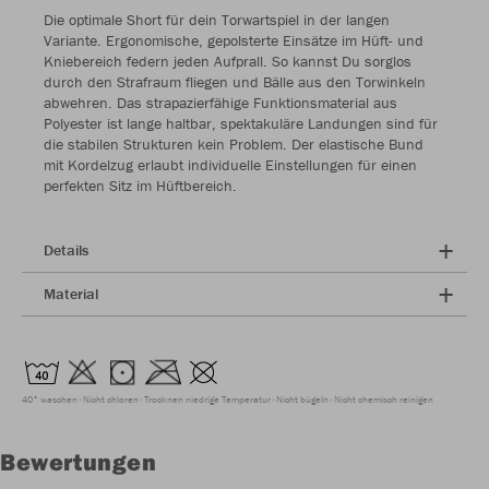
Die optimale Short für dein Torwartspiel in der langen
Variante. Ergonomische, gepolsterte Einsätze im Hüft- und
Kniebereich federn jeden Aufprall. So kannst Du sorglos
durch den Strafraum fliegen und Bälle aus den Torwinkeln
abwehren. Das strapazierfähige Funktionsmaterial aus
Polyester ist lange haltbar, spektakuläre Landungen sind für
die stabilen Strukturen kein Problem. Der elastische Bund
mit Kordelzug erlaubt individuelle Einstellungen für einen
perfekten Sitz im Hüftbereich.
Details
Material
40° waschen
Nicht chloren
Trocknen niedrige Temperatur
Nicht bügeln
Nicht chemisch reinigen
Bewertungen