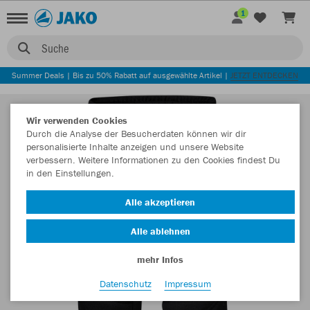
1
Suche
Summer Deals | Bis zu 50% Rabatt auf ausgewählte Artikel |
JETZT ENTDECKEN
Wir verwenden Cookies
Durch die Analyse der Besucherdaten können wir dir
personalisierte Inhalte anzeigen und unsere Website
verbessern. Weitere Informationen zu den Cookies findest Du
in den Einstellungen.
Alle akzeptieren
Alle ablehnen
mehr Infos
Datenschutz
Impressum