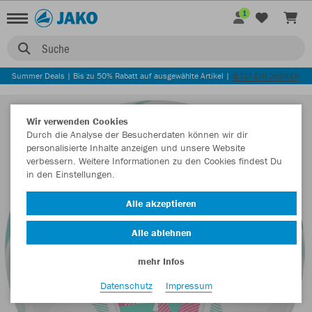
1
Suche
Summer Deals | Bis zu 50% Rabatt auf ausgewählte Artikel |
JETZT ENTDECKEN
Wir verwenden Cookies
Durch die Analyse der Besucherdaten können wir dir
personalisierte Inhalte anzeigen und unsere Website
verbessern. Weitere Informationen zu den Cookies findest Du
in den Einstellungen.
Alle akzeptieren
Alle ablehnen
mehr Infos
Datenschutz
Impressum