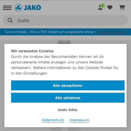
1
Suche
Summer Deals | Bis zu 50% Rabatt auf ausgewählte Artikel |
JETZT ENTDECKEN
Wir verwenden Cookies
Durch die Analyse der Besucherdaten können wir dir
personalisierte Inhalte anzeigen und unsere Website
verbessern. Weitere Informationen zu den Cookies findest Du
in den Einstellungen.
Alle akzeptieren
Alle ablehnen
mehr Infos
Datenschutz
Impressum