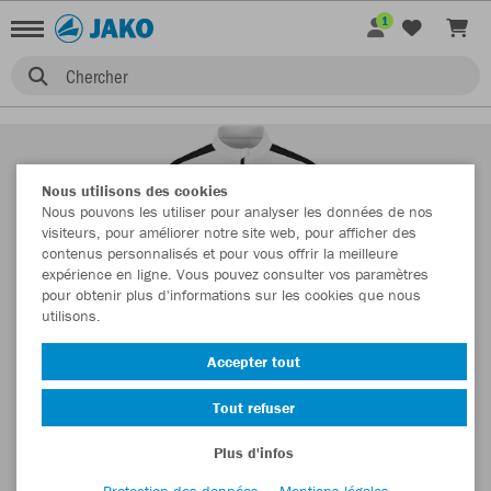
1
Chercher
Nous utilisons des cookies
Nous pouvons les utiliser pour analyser les données de nos
visiteurs, pour améliorer notre site web, pour afficher des
contenus personnalisés et pour vous offrir la meilleure
expérience en ligne. Vous pouvez consulter vos paramètres
pour obtenir plus d'informations sur les cookies que nous
utilisons.
Accepter tout
Tout refuser
Plus d'infos
Protection des données
Mentions légales