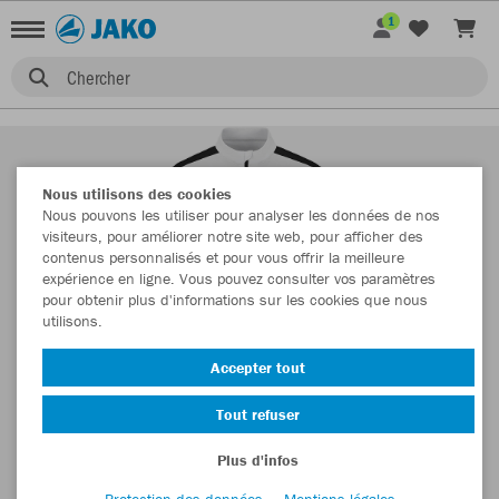
1
Chercher
Nous utilisons des cookies
Nous pouvons les utiliser pour analyser les données de nos
visiteurs, pour améliorer notre site web, pour afficher des
contenus personnalisés et pour vous offrir la meilleure
expérience en ligne. Vous pouvez consulter vos paramètres
pour obtenir plus d'informations sur les cookies que nous
utilisons.
Accepter tout
Tout refuser
Plus d'infos
Protection des données
Mentions légales