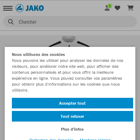
1
Chercher
Nous utilisons des cookies
Nous pouvons les utiliser pour analyser les données de nos
visiteurs, pour améliorer notre site web, pour afficher des
contenus personnalisés et pour vous offrir la meilleure
expérience en ligne. Vous pouvez consulter vos paramètres
pour obtenir plus d'informations sur les cookies que nous
utilisons.
Accepter tout
Tout refuser
Plus d'infos
Protection des données
Mentions légales