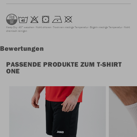
Keep Dry
40° waschen
Nicht chloren
Trocknen niedrige Temperatur
Bügeln niedrige Temperatur
Nicht
chemisch reinigen
Bewertungen
PASSENDE PRODUKTE ZUM T-SHIRT
ONE