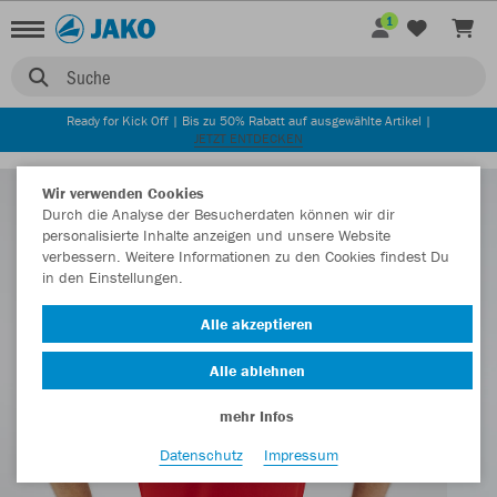
1
Suche
Ready for Kick Off | Bis zu 50% Rabatt auf ausgewählte Artikel |
JETZT ENTDECKEN
Wir verwenden Cookies
Durch die Analyse der Besucherdaten können wir dir
personalisierte Inhalte anzeigen und unsere Website
verbessern. Weitere Informationen zu den Cookies findest Du
in den Einstellungen.
Alle akzeptieren
Alle ablehnen
mehr Infos
Datenschutz
Impressum