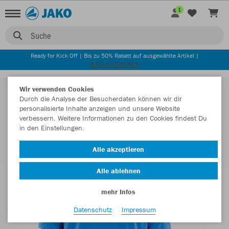
1
Suche
Ready for Kick Off | Bis zu 50% Rabatt auf ausgewählte Artikel |
JETZT ENTDECKEN
Wir verwenden Cookies
Durch die Analyse der Besucherdaten können wir dir
personalisierte Inhalte anzeigen und unsere Website
verbessern. Weitere Informationen zu den Cookies findest Du
in den Einstellungen.
Alle akzeptieren
Alle ablehnen
mehr Infos
Datenschutz
Impressum