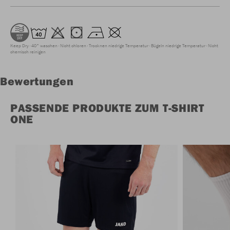
Keep Dry
40° waschen
Nicht chloren
Trocknen niedrige Temperatur
Bügeln niedrige Temperatur
Nicht
chemisch reinigen
Bewertungen
PASSENDE PRODUKTE ZUM T-SHIRT
ONE