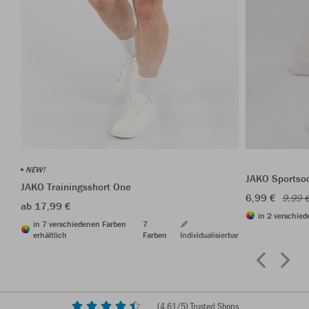
NEW!
JAKO Sportso
JAKO Trainingsshort One
6,99 €
9,99 
ab 17,99 €
in 2 verschied
in 7 verschiedenen Farben
7
erhältlich
Farben
Individualisierbar
(
4,61
/5) Trusted Shops