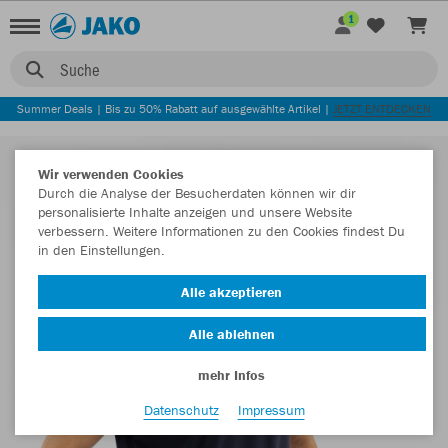
1
Suche
Summer Deals | Bis zu 50% Rabatt auf ausgewählte Artikel |
JETZT ENTDECKEN
Wir verwenden Cookies
Durch die Analyse der Besucherdaten können wir dir
personalisierte Inhalte anzeigen und unsere Website
verbessern. Weitere Informationen zu den Cookies findest Du
in den Einstellungen.
Alle akzeptieren
Alle ablehnen
mehr Infos
Datenschutz
Impressum