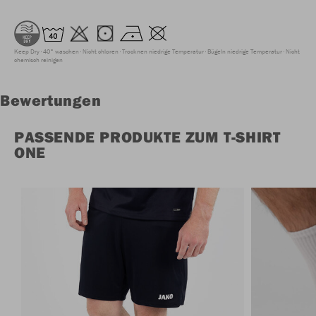
Keep Dry
40° waschen
Nicht chloren
Trocknen niedrige Temperatur
Bügeln niedrige Temperatur
Nicht
chemisch reinigen
Bewertungen
PASSENDE PRODUKTE ZUM T-SHIRT
ONE