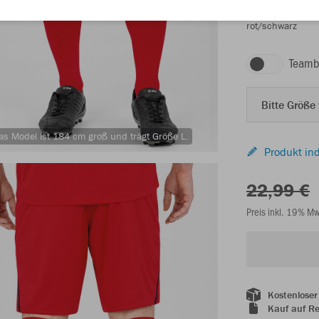
rot/schwarz
Teamb
Bitte Größe
as Model ist 184 cm groß und trägt Größe L.
Produkt ind
22,99 €
Preis inkl. 19% M
Kostenloser
Kauf auf R