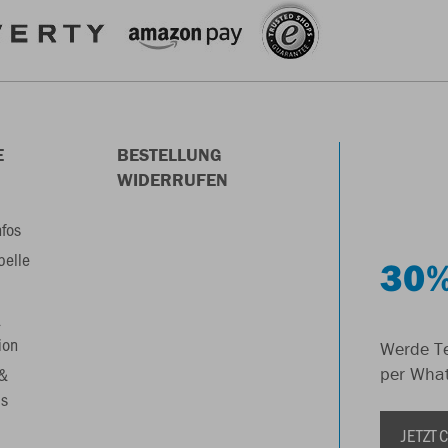
E
BESTELLUNG
WIDERRUFEN
nfos
belle
30%
&
ion
Werde Te
 &
per Wha
s
JETZT