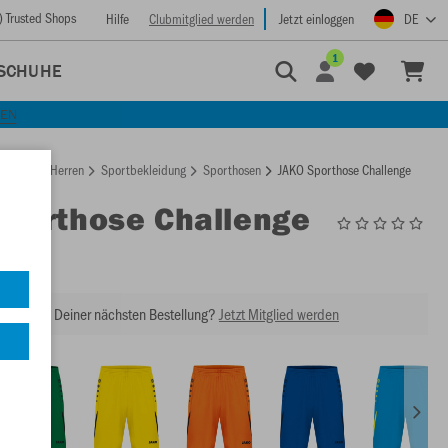
) Trusted Shops
Hilfe
Clubmitglied werden
Jetzt einloggen
DE
1
SCHUHE
KEN
rtseite
Herren
Sportbekleidung
Sporthosen
JAKO Sporthose Challenge
Sporthose Challenge
4421
abatt bei Deiner nächsten Bestellung?
Jetzt Mitglied werden