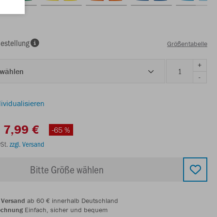
estellung
Größentabelle
+
 wählen
-
ividualisieren
7,99 €
-65 %
wSt.
zzgl. Versand
Bitte Größe wählen
 Versand
ab 60 € innerhalb Deutschland
echnung
Einfach, sicher und bequem