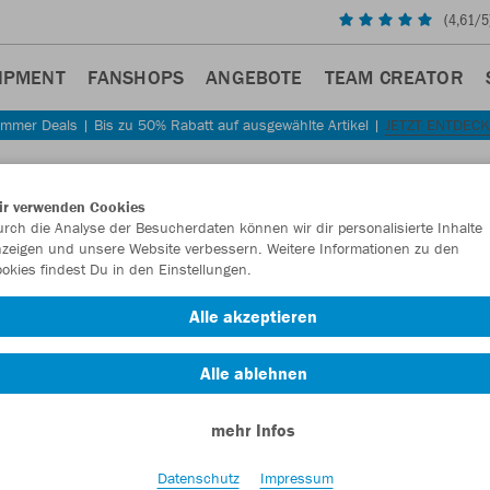
(
4,61
/5
IPMENT
FANSHOPS
ANGEBOTE
TEAM CREATOR
mmer Deals | Bis zu 50% Rabatt auf ausgewählte Artikel |
JETZT ENTDEC
Sta
Zurück
ir verwenden Cookies
JAKO
rch die Analyse der Besucherdaten können wir dir personalisierte Inhalte
zeigen und unsere Website verbessern. Weitere Informationen zu den
okies findest Du in den Einstellungen.
Artikelnummer:
Alle akzeptieren
Lust auf 30% R
Alle ablehnen
mehr Infos
Datenschutz
Impressum