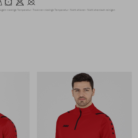
ügeln niedrige Temperatur
Trocknen niedrige Temperatur
Nicht chloren
Nicht chemisch reinigen