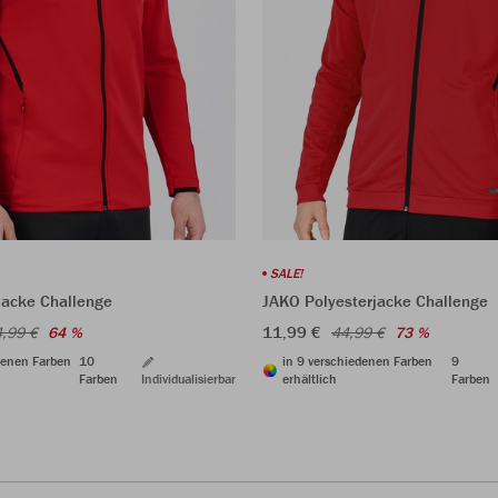
SALE!
acke Challenge
JAKO Polyesterjacke Challenge
11,99 €
,99 €
64 %
44,99 €
73 %
denen Farben
10
in 9 verschiedenen Farben
9
Farben
Individualisierbar
erhältlich
Farben