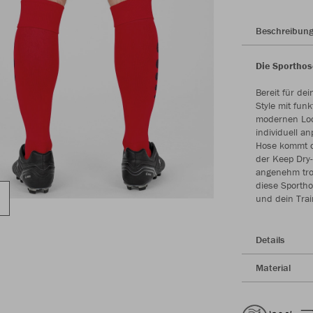
Beschreibun
Die Sporthose
Bereit für de
Style mit fun
modernen Look
individuell 
Hose kommt o
der Keep Dry
angenehm tro
diese Sportho
und dein Trai
Details
Material