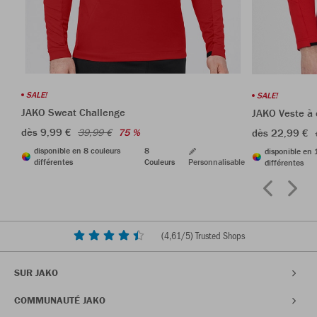
SALE!
SALE!
JAKO Sweat Challenge
JAKO Veste à
dès 9,99 €
dès 22,99 €
39,99 €
75 %
disponible en 8 couleurs
8
disponible en 
différentes
Couleurs
Personnalisable
différentes
(
4,61
/5) Trusted Shops
SUR JAKO
COMMUNAUTÉ JAKO