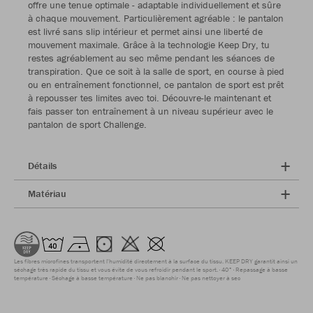
offre une tenue optimale - adaptable individuellement et sûre
à chaque mouvement. Particulièrement agréable : le pantalon
est livré sans slip intérieur et permet ainsi une liberté de
mouvement maximale. Grâce à la technologie Keep Dry, tu
restes agréablement au sec même pendant les séances de
transpiration. Que ce soit à la salle de sport, en course à pied
ou en entraînement fonctionnel, ce pantalon de sport est prêt
à repousser tes limites avec toi. Découvre-le maintenant et
fais passer ton entraînement à un niveau supérieur avec le
pantalon de sport Challenge.
Détails
Matériau
Les fibres microfines transportent l'humidité directement à la surface du tissu. KEEP DRY garantit ainsi un
séchage très rapide du tissu et vous évite de vous refroidir pendant le sport.
40°
Repassage à basse
température
Séchage à basse température
Ne pas blanchir
Ne pas nettoyer à sec