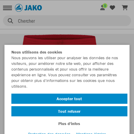
1
Chercher
Nous utilisons des cookies
Nous pouvons les utiliser pour analyser les données de nos
visiteurs, pour améliorer notre site web, pour afficher des
contenus personnalisés et pour vous offrir la meilleure
expérience en ligne. Vous pouvez consulter vos paramètres
pour obtenir plus d'informations sur les cookies que nous
utilisons.
Accepter tout
Tout refuser
Plus d'infos
Protection des données
Mentions légales