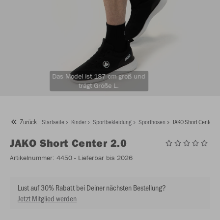
Das Model ist 187 cm groß und
trägt Größe L.
Zurück
Startseite
Kinder
Sportbekleidung
Sporthosen
JAKO Short Center 2
JAKO
Short Center 2.0
Artikelnummer:
4450
- Lieferbar bis 2026
Lust auf 30% Rabatt bei Deiner nächsten Bestellung?
Jetzt Mitglied werden