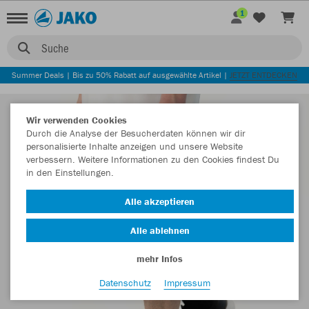
1
Suche
Summer Deals | Bis zu 50% Rabatt auf ausgewählte Artikel |
JETZT ENTDECKEN
Wir verwenden Cookies
Durch die Analyse der Besucherdaten können wir dir
personalisierte Inhalte anzeigen und unsere Website
verbessern. Weitere Informationen zu den Cookies findest Du
in den Einstellungen.
Alle akzeptieren
Alle ablehnen
mehr Infos
Datenschutz
Impressum