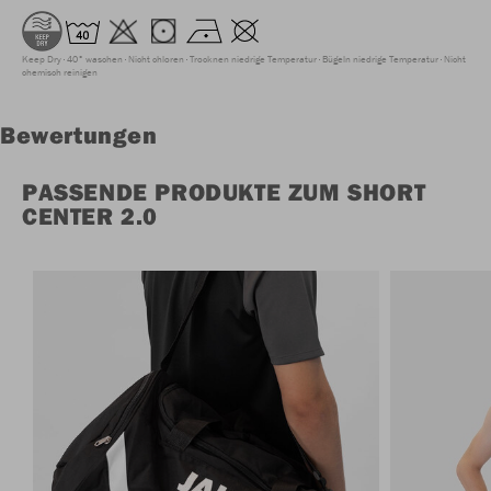
Keep Dry
40° waschen
Nicht chloren
Trocknen niedrige Temperatur
Bügeln niedrige Temperatur
Nicht
chemisch reinigen
Bewertungen
PASSENDE PRODUKTE ZUM SHORT
CENTER 2.0