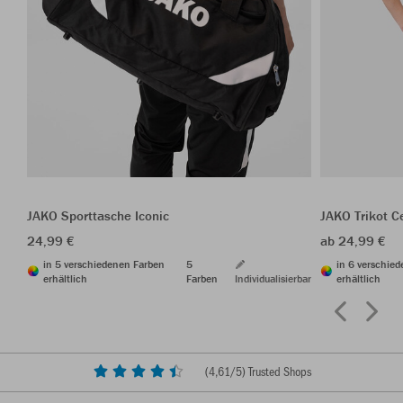
JAKO Sporttasche Iconic
JAKO Trikot C
24,99 €
ab 24,99 €
in 5 verschiedenen Farben
5
in 6 verschie
erhältlich
Farben
Individualisierbar
erhältlich
(
4,61
/5) Trusted Shops