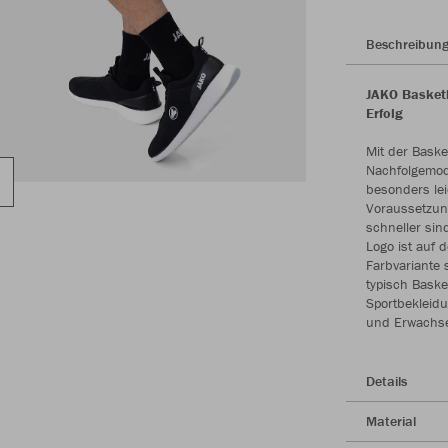
Beschreibun
JAKO Basketb
Erfolg
Mit der Baske
Nachfolgemod
besonders lei
Voraussetzun
schneller sin
Logo ist auf 
Farbvariante 
typisch Baske
Sportbekleidu
und Erwachse
Details
Material