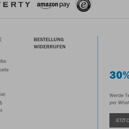
E
BESTELLUNG
WIDERRUFEN
nfos
belle
30%
&
ion
Werde Te
 &
per Wha
s
JETZT