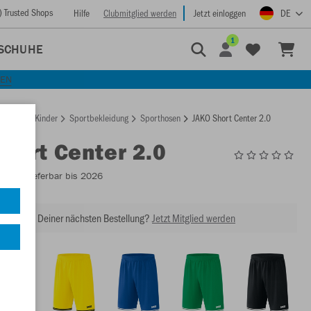
) Trusted Shops
Hilfe
Clubmitglied werden
Jetzt einloggen
DE
1
SCHUHE
KEN
rtseite
Kinder
Sportbekleidung
Sporthosen
JAKO Short Center 2.0
Short Center 2.0
4450
- Lieferbar bis 2026
abatt bei Deiner nächsten Bestellung?
Jetzt Mitglied werden