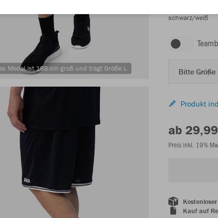
schwarz/weiß
Teamb
as Model ist 188 cm groß und trägt Größe L.
Bitte Größe
Produkt ind
ab 29,99
Preis inkl. 19% M
Kostenloser
Kauf auf R