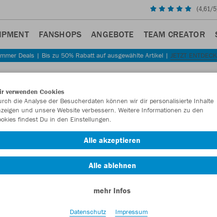
(
4,61
/5
IPMENT
FANSHOPS
ANGEBOTE
TEAM CREATOR
mmer Deals | Bis zu 50% Rabatt auf ausgewählte Artikel |
JETZT ENTDEC
Sta
Zurück
ir verwenden Cookies
JAKO
rch die Analyse der Besucherdaten können wir dir personalisierte Inhalte
zeigen und unsere Website verbessern. Weitere Informationen zu den
okies findest Du in den Einstellungen.
Artikelnummer:
Alle akzeptieren
Lust auf 30% R
Alle ablehnen
mehr Infos
Datenschutz
Impressum