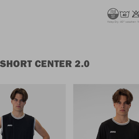
Keep Dry
40° waschen
N
SHORT CENTER 2.0