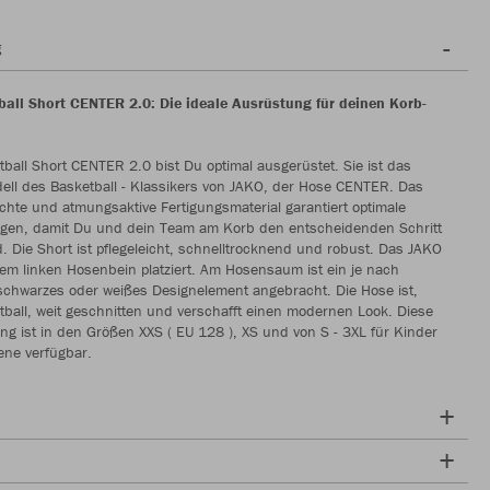
g
all Short CENTER 2.0: Die ideale Ausrüstung für deinen Korb-
tball Short CENTER 2.0 bist Du optimal ausgerüstet. Sie ist das
ell des Basketball - Klassikers von JAKO, der Hose CENTER. Das
chte und atmungsaktive Fertigungsmaterial garantiert optimale
gen, damit Du und dein Team am Korb den entscheidenden Schritt
d. Die Short ist pflegeleicht, schnelltrocknend und robust. Das JAKO
dem linken Hosenbein platziert. Am Hosensaum ist ein je nach
schwarzes oder weißes Designelement angebracht. Die Hose ist,
tball, weit geschnitten und verschafft einen modernen Look. Diese
ng ist in den Größen XXS ( EU 128 ), XS und von S - 3XL für Kinder
ne verfügbar.