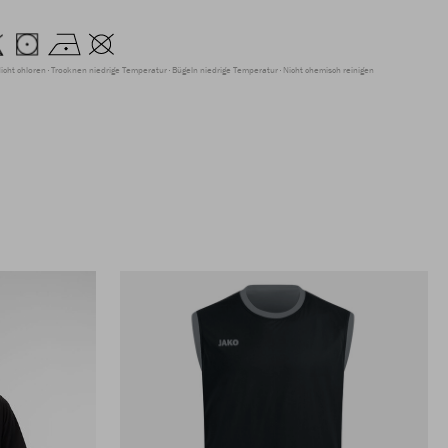
icht chloren
Trocknen niedrige Temperatur
Bügeln niedrige Temperatur
Nicht chemisch reinigen