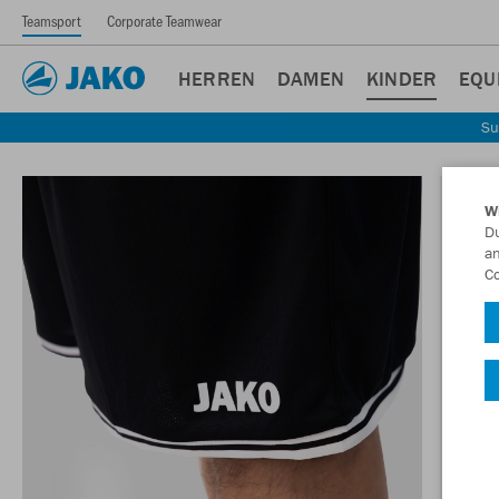
Teamsport
Corporate Teamwear
HERREN
DAMEN
KINDER
EQU
Su
W
Du
an
Co