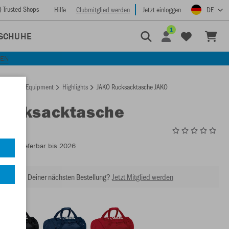
) Trusted Shops
Hilfe
Clubmitglied werden
Jetzt einloggen
DE
1
SCHUHE
KEN
rtseite
Equipment
Highlights
JAKO Rucksacktasche JAKO
Rucksacktasche
1989
- Lieferbar bis 2026
abatt bei Deiner nächsten Bestellung?
Jetzt Mitglied werden