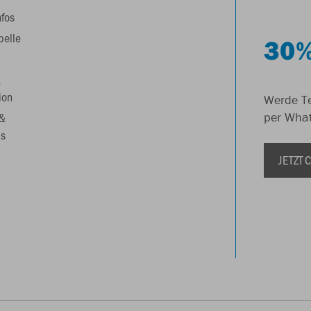
nfos
belle
30%
&
ion
Werde Te
 &
per Wha
s
JETZT