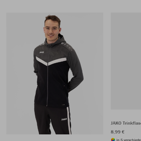
JAKO Trinkfla
8,99 €
in 5 verschiede