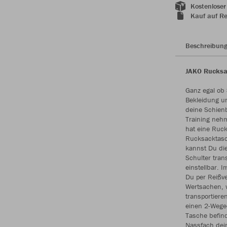
Kostenloser
Kauf auf R
Beschreibun
JAKO Rucksac
Ganz egal ob S
Bekleidung u
deine Schienb
Training neh
hat eine Ruck
Rucksacktasch
kannst Du di
Schulter trans
einstellbar. 
Du per Reißv
Wertsachen, w
transportier
einen 2-Wege-
Tasche befind
Nassfach dei