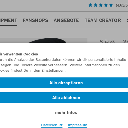
(
4,61
/5
IPMENT
FANSHOPS
ANGEBOTE
TEAM CREATOR
Sta
Zurück
JAKO
ir verwenden Cookies
rch die Analyse der Besucherdaten können wir dir personalisierte Inhalte
JAKO
zeigen und unsere Website verbessern. Weitere Informationen zu den
okies findest Du in den Einstellungen.
Artikelnummer:
Alle akzeptieren
Lust auf 30% R
Alle ablehnen
mehr Infos
Datenschutz
Impressum