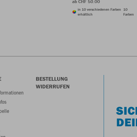
ab CHF 50.00
in 10 verschiedenen Farben
10
erhältlich
Farben
E
BESTELLUNG
WIDERRUFEN
formationen
nfos
SIC
belle
DEI
&
ion