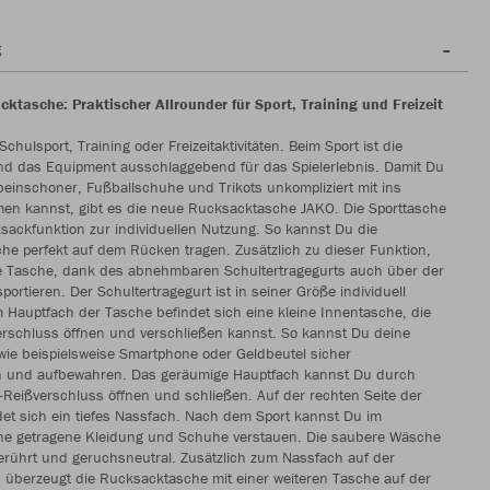
g
ktasche: Praktischer Allrounder für Sport, Training und Freizeit
chulsport, Training oder Freizeitaktivitäten. Beim Sport ist die
nd das Equipment ausschlaggebend für das Spielerlebnis. Damit Du
einschoner, Fußballschuhe und Trikots unkompliziert mit ins
men kannst, gibt es die neue Rucksacktasche JAKO. Die Sporttasche
sackfunktion zur individuellen Nutzung. So kannst Du die
e perfekt auf dem Rücken tragen. Zusätzlich zu dieser Funktion,
e Tasche, dank des abnehmbaren Schultertragegurts auch über der
portieren. Der Schultertragegurt ist in seiner Größe individuell
Im Hauptfach der Tasche befindet sich eine kleine Innentasche, die
erschluss öffnen und verschließen kannst. So kannst Du deine
ie beispielsweise Smartphone oder Geldbeutel sicher
en und aufbewahren. Das geräumige Hauptfach kannst Du durch
Reißverschluss öffnen und schließen. Auf der rechten Seite der
et sich ein tiefes Nassfach. Nach dem Sport kannst Du im
ne getragene Kleidung und Schuhe verstauen. Die saubere Wäsche
erührt und geruchsneutral. Zusätzlich zum Nassfach auf der
, überzeugt die Rucksacktasche mit einer weiteren Tasche auf der