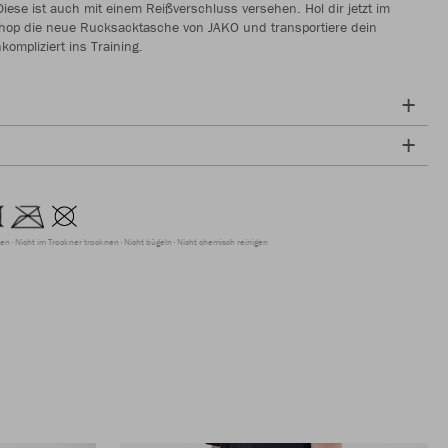
 Diese ist auch mit einem Reißverschluss versehen. Hol dir jetzt im
hop die neue Rucksacktasche von JAKO und transportiere dein
ompliziert ins Training.
ren
Nicht im Trockner trocknen
Nicht bügeln
Nicht chemisch reinigen