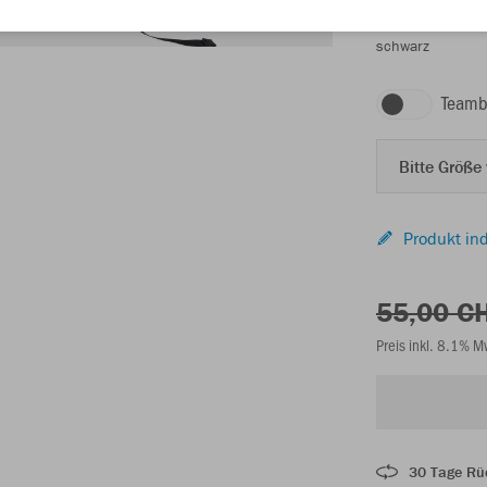
schwarz
Teamb
Bitte Größe
Produkt ind
55,00 C
Preis inkl. 8.1% 
30 Tage Rü