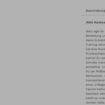
Beschreibun
JAKO Rucksac
Ganz egal ob S
Bekleidung u
deine Schienb
Training neh
hat eine Ruck
Rucksacktasch
kannst Du di
Schulter trans
einstellbar. 
Du per Reißv
Wertsachen, w
transportier
einen 2-Wege-
Tasche befind
Nassfach dei
bleibt so unb
rechten Seite