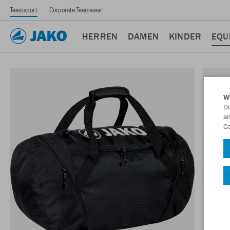
Teamsport
Corporate Teamwear
HERREN
DAMEN
KINDER
EQU
W
Du
an
Co