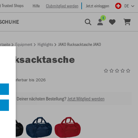
) Trusted Shops
Hilfe
Clubmitglied werden
Jetzt einloggen
DE
1
SCHUHE
rtseite
Equipment
Highlights
JAKO Rucksacktasche JAKO
Rucksacktasche
1989
- Lieferbar bis 2026
abatt bei Deiner nächsten Bestellung?
Jetzt Mitglied werden