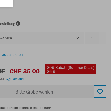
estellung
+
 wählen
-
ividualisieren
-30% Rabatt (Summer Deals)
HF
CHF 35.00
-36 %
MwSt.
zzgl. Versand
Bitte Größe wählen
ckgaberecht
Schnelle Bearbeitung