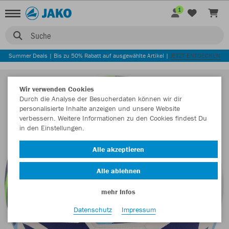
1
Suche
Summer Deals | Bis zu 50% Rabatt auf ausgewählte Artikel |
JETZT ENTDECKEN
Wir verwenden Cookies
Durch die Analyse der Besucherdaten können wir dir
personalisierte Inhalte anzeigen und unsere Website
verbessern. Weitere Informationen zu den Cookies findest Du
in den Einstellungen.
Alle akzeptieren
Alle ablehnen
mehr Infos
Datenschutz
Impressum