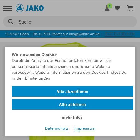
1
Suche
Summer Deals | Bis zu 50% Rabatt auf ausgewählte Artikel |
JETZT ENTDECKEN
Wir verwenden Cookies
Durch die Analyse der Besucherdaten können wir dir
personalisierte Inhalte anzeigen und unsere Website
verbessern. Weitere Informationen zu den Cookies findest Du
in den Einstellungen.
Alle akzeptieren
Alle ablehnen
mehr Infos
Datenschutz
Impressum