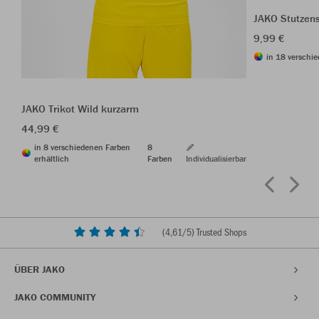
JAKO Stutzen
9,99 €
in 18 verschie
JAKO Trikot Wild kurzarm
44,99 €
in 8 verschiedenen Farben
8
erhältlich
Farben
Individualisierbar
(
4,61
/5) Trusted Shops
ÜBER JAKO
JAKO COMMUNITY