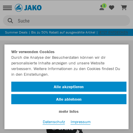
1
Suche
Summer Deals | Bis zu 50% Rabatt auf ausgewählte Artikel |
JETZT ENTDECKEN
Wir verwenden Cookies
Durch die Analyse der Besucherdaten können wir dir
personalisierte Inhalte anzeigen und unsere Website
verbessern. Weitere Informationen zu den Cookies findest Du
in den Einstellungen.
Alle akzeptieren
Alle ablehnen
mehr Infos
Datenschutz
Impressum