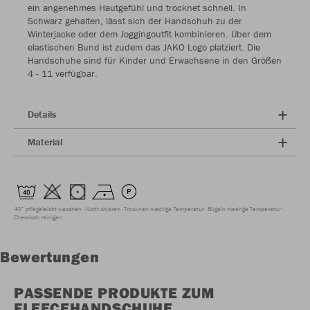
ein angenehmes Hautgefühl und trocknet schnell. In
Schwarz gehalten, lässt sich der Handschuh zu der
Winterjacke oder dem Joggingoutfit kombinieren. Über dem
elastischen Bund ist zudem das JAKO Logo platziert. Die
Handschuhe sind für Kinder und Erwachsene in den Größen
4 - 11 verfügbar.
Details
Material
40° pflegeleicht waschen
Nicht chloren
Trocknen niedrige Temperatur
Bügeln niedrige Temperatur
Chemisch reinigen
Bewertungen
PASSENDE PRODUKTE ZUM
FLEECEHANDSCHUHE