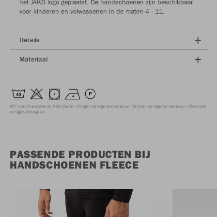
het JAKO logo geplaatst. De handschoenen zijn beschikbaar
voor kinderen en volwassenen in de maten 4 - 11.
Details
Materiaal
40° kreukherstellend
Niet bleken
Drogen op lage temperatuur
Strijken op lage temperatuur
Chemisch
reinigen/droogkuis
PASSENDE PRODUCTEN BIJ
HANDSCHOENEN FLEECE