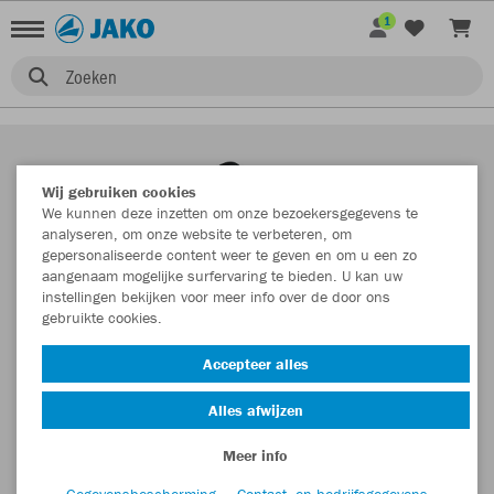
1
Zoeken
Wij gebruiken cookies
We kunnen deze inzetten om onze bezoekersgegevens te
analyseren, om onze website te verbeteren, om
gepersonaliseerde content weer te geven en om u een zo
aangenaam mogelijke surfervaring te bieden. U kan uw
instellingen bekijken voor meer info over de door ons
gebruikte cookies.
Accepteer alles
Alles afwijzen
Meer info
Gegevensbescherming
Contact- en bedrijfsgegevens