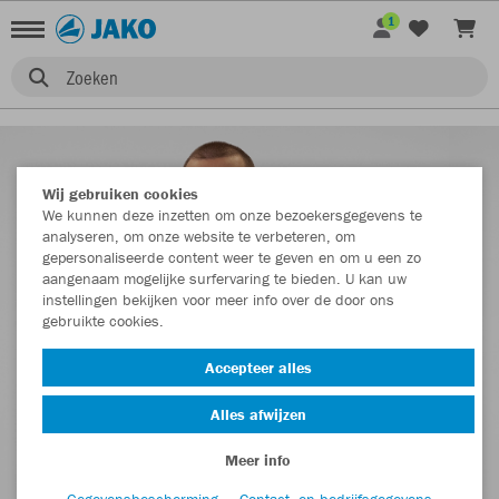
1
Zoeken
Wij gebruiken cookies
We kunnen deze inzetten om onze bezoekersgegevens te
analyseren, om onze website te verbeteren, om
gepersonaliseerde content weer te geven en om u een zo
aangenaam mogelijke surfervaring te bieden. U kan uw
instellingen bekijken voor meer info over de door ons
gebruikte cookies.
Accepteer alles
Alles afwijzen
Meer info
Gegevensbescherming
Contact- en bedrijfsgegevens