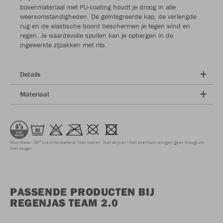
bovenmateriaal met PU-coating houdt je droog in alle
weersomstandigheden. De geïntegreerde kap, de verlengde
rug en de elastische boord beschermen je tegen wind en
regen. Je waardevolle spullen kan je opbergen in de
ingewerkte zijzakken met rits.
Details
Materiaal
Stop Water
30° kreukherstellend
Niet bleken
Niet strijken
Niet chemisch reinigen/geen droogkuis
Niet drogen
PASSENDE PRODUCTEN BIJ
REGENJAS TEAM 2.0