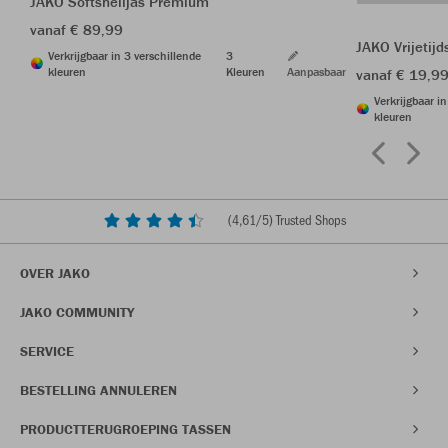
JAKO Softshelljas Premium
vanaf € 89,99
JAKO Vrijetij
Verkrijgbaar in 3 verschillende
3
kleuren
Kleuren
Aanpasbaar
vanaf € 19,9
Verkrijgbaar i
kleuren
(
4,61
/5) Trusted Shops
OVER JAKO
JAKO COMMUNITY
SERVICE
BESTELLING ANNULEREN
PRODUCTTERUGROEPING TASSEN