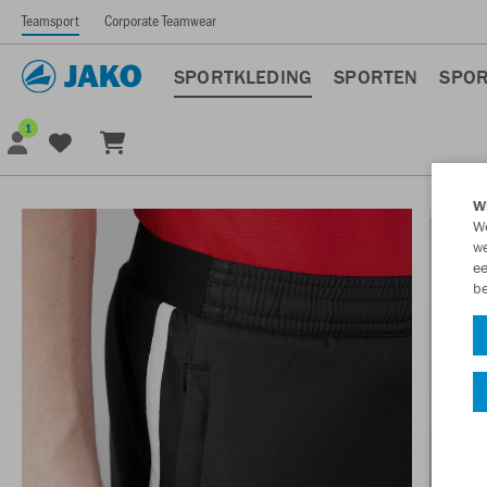
Teamsport
Corporate Teamwear
SPORTKLEDING
SPORTEN
SPOR
1
Wi
We
we
ee
be