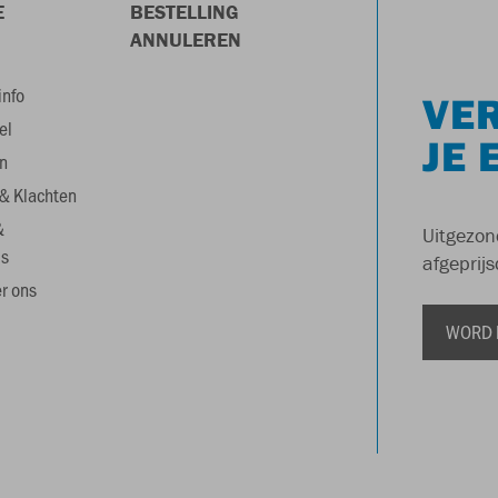
E
BESTELLING
ANNULEREN
info
VER
el
JE 
n
& Klachten
&
Uitgezon
s
afgeprijs
r ons
WORD 