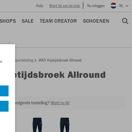
Hulp
Word lid van de club
Nu inloggen
NL
 SHOPS
SALE
TEAM CREATOR
SCHOENEN
epage
Sportkleding
JAKO Vrijetijdsbroek Allround
e
Vrijetijdsbroek Allround
6589
ing op je volgende bestelling?
Word nu lid