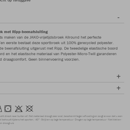
oek met Ripp-beenafsluiting
ts maken van de JAKO-vrijetijdsbroek Allround het perfecte
Ten eerste bestaat deze sportbroek uit 100% gerecycled polyester.
de beenafsluiting uitgerust met Ripp. De tweedelige elastische boord
rd en het elastische materiaal van Polyester-Micro-Twill garanderen
d draagcomfort. Geen binnenvoering voorzien.
ocht direct naar buiten af. Het materiaal droogt zeer snel, beschermt tegen afkoeling en zorgt ervoor dat u een
 behoudt tijdens het sporten.
40°
Strijken op lage temperatuur
Drogen op lage temperatuur
Niet bleken
en droogkuis