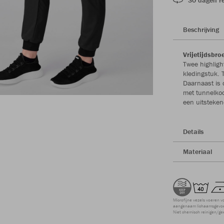
Beschrijving
Vrijetijdsbr
Twee highligh
kledingstuk. 
Daarnaast is 
met tunnelkoo
een uitsteken
Details
Materiaal
Microfijne vezels voeren v
aangenaam lichaamsgevoel
Niet chemisch reinigen/ge