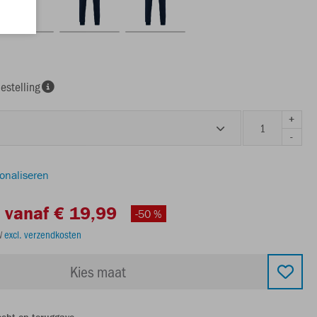
estelling
+
-
sonaliseren
vanaf € 19,99
-50 %
TW
excl. verzendkosten
Kies maat
echt op teruggave