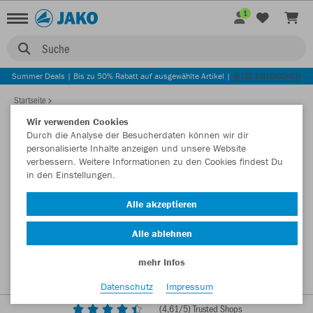
1
Suche
Summer Deals | Bis zu 50% Rabatt auf ausgewählte Artikel |
JETZT ENTDECKEN
Startseite
Wir verwenden Cookies
Durch die Analyse der Besucherdaten können wir dir
personalisierte Inhalte anzeigen und unsere Website
verbessern. Weitere Informationen zu den Cookies findest Du
in den Einstellungen.
Alle akzeptieren
Alle ablehnen
mehr Infos
Datenschutz
Impressum
(
4,61
/5) Trusted Shops