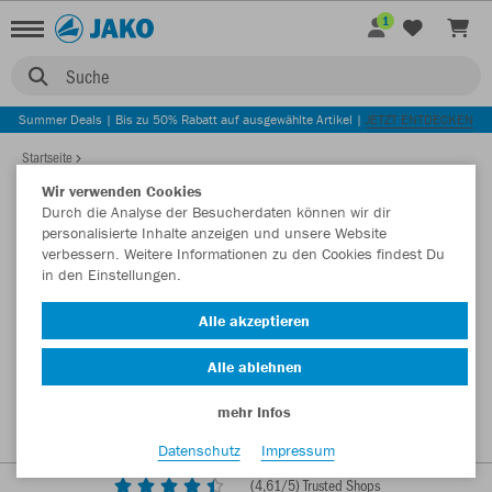
1
Suche
Summer Deals | Bis zu 50% Rabatt auf ausgewählte Artikel |
JETZT ENTDECKEN
Startseite
Wir verwenden Cookies
Durch die Analyse der Besucherdaten können wir dir
personalisierte Inhalte anzeigen und unsere Website
verbessern. Weitere Informationen zu den Cookies findest Du
in den Einstellungen.
Alle akzeptieren
Alle ablehnen
mehr Infos
Datenschutz
Impressum
(
4,61
/5) Trusted Shops