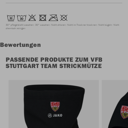
30° pflegeleicht waschen
30° waschen
Nicht chloren
Nicht im Trockner trocknen
Nicht bügeln
Nicht
chemisch reinigen
Bewertungen
PASSENDE PRODUKTE ZUM VFB
STUTTGART TEAM STRICKMÜTZE