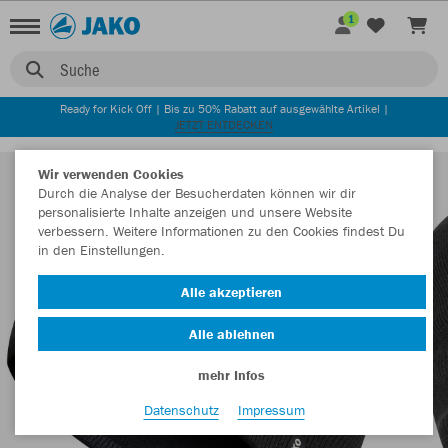
1
Suche
Ready for Kick Off | Bis zu 50% Rabatt auf ausgewählte Artikel |
JETZT ENTDECKEN
Wir verwenden Cookies
Durch die Analyse der Besucherdaten können wir dir
personalisierte Inhalte anzeigen und unsere Website
verbessern. Weitere Informationen zu den Cookies findest Du
in den Einstellungen.
Alle akzeptieren
Alle ablehnen
mehr Infos
Datenschutz
Impressum