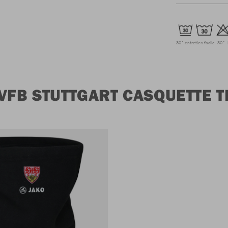
30° entretien facile
30°
VFB STUTTGART CASQUETTE T