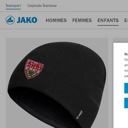
Teamsport
Corporate Teamwear
HOMMES
FEMMES
ENFANTS
E
No
No
am
vo
pa