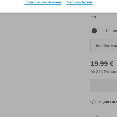
Protection des données
Mentions légales
noir
Comma
Veuillez choi
19,99 €
Prix 21% TVA comp
30 jours dro