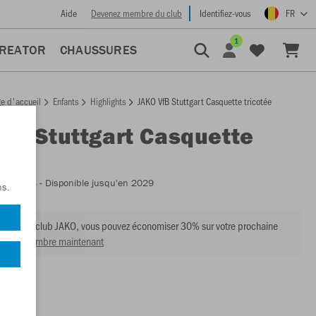
Aide
Devenez membre du club
Identifiez-vous
FR
1
CREATOR
CHAUSSURES
e d'accueil
Enfants
Highlights
JAKO VfB Stuttgart Casquette tricotée
VfB Stuttgart Casquette
ée
:
ST1223
- Disponible jusqu'en 2029
ns.
mbre du club JAKO, vous pouvez économiser 30% sur votre prochaine
venir membre maintenant