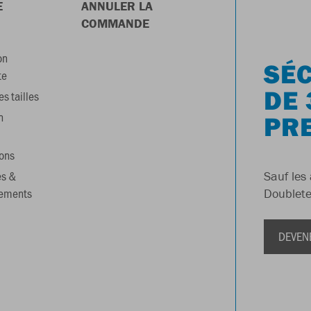
E
ANNULER LA
COMMANDE
on
SÉC
te
DE 
s tailles
n
PR
ons
es &
Sauf les 
gements
Doublete
DEVEN