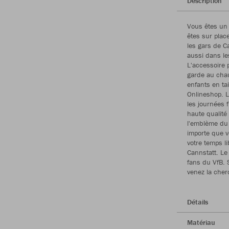
Description
Vous êtes un 
êtes sur plac
les gars de Ca
aussi dans le
L'accessoire 
garde au chau
enfants en tai
Onlineshop. L
les journées 
haute qualité
l'emblème du 
importe que v
votre temps l
Cannstatt. Le
fans du VfB. 
venez la che
Détails
Matériau