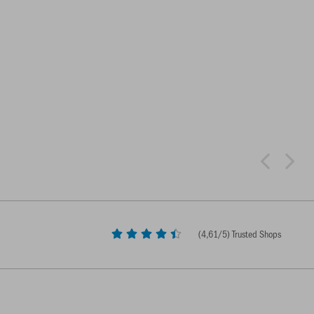
(
4,61
/5) Trusted Shops