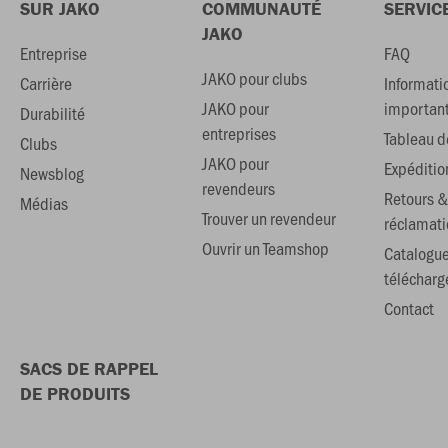
SUR JAKO
COMMUNAUTÉ
SERVIC
JAKO
Entreprise
FAQ
JAKO pour clubs
Carrière
Informati
JAKO pour
importan
Durabilité
entreprises
Tableau de
Clubs
JAKO pour
Expéditio
Newsblog
revendeurs
Retours &
Médias
Trouver un revendeur
réclamati
Ouvrir un Teamshop
Catalogu
téléchar
Contact
SACS DE RAPPEL
DE PRODUITS