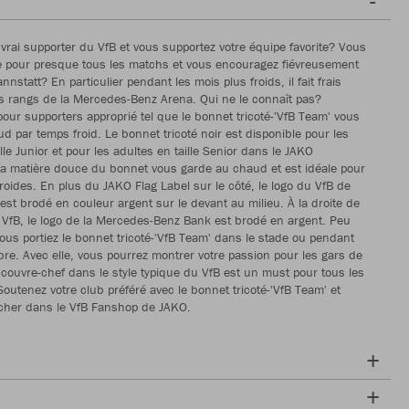
vrai supporter du VfB et vous supportez votre équipe favorite? Vous
e pour presque tous les matchs et vous encouragez fiévreusement
nnstatt? En particulier pendant les mois plus froids, il fait frais
s rangs de la Mercedes-Benz Arena. Qui ne le connaît pas?
pour supporters approprié tel que le bonnet tricoté-'VfB Team' vous
d par temps froid. Le bonnet tricoté noir est disponible pour les
lle Junior et pour les adultes en taille Senior dans le JAKO
a matière douce du bonnet vous garde au chaud et est idéale pour
froides. En plus du JAKO Flag Label sur le côté, le logo du VfB de
 est brodé en couleur argent sur le devant au milieu. À la droite de
VfB, le logo de la Mercedes-Benz Bank est brodé en argent. Peu
ous portiez le bonnet tricoté-'VfB Team' dans le stade ou pendant
ibre. Avec elle, vous pourrez montrer votre passion pour les gars de
 couvre-chef dans le style typique du VfB est un must pour tous les
Soutenez votre club préféré avec le bonnet tricoté-'VfB Team' et
rcher dans le VfB Fanshop de JAKO.