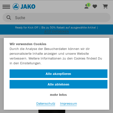
1
Suche
Ready for Kick Off | Bis zu 50% Rabatt auf ausgewählte Artikel |
JETZT ENTDECKEN
Wir verwenden Cookies
Durch die Analyse der Besucherdaten können wir dir
personalisierte Inhalte anzeigen und unsere Website
verbessern. Weitere Informationen zu den Cookies findest Du
in den Einstellungen.
Alle akzeptieren
Alle ablehnen
mehr Infos
Datenschutz
Impressum