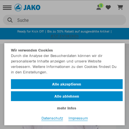
1
Suche
Ready for Kick Off | Bis zu 50% Rabatt auf ausgewählte Artikel |
JETZT ENTDECKEN
Wir verwenden Cookies
Durch die Analyse der Besucherdaten können wir dir
personalisierte Inhalte anzeigen und unsere Website
verbessern. Weitere Informationen zu den Cookies findest Du
in den Einstellungen.
Alle akzeptieren
Alle ablehnen
mehr Infos
Datenschutz
Impressum