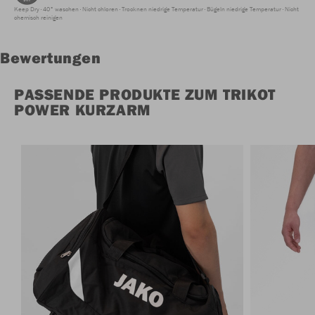
Keep Dry
40° waschen
Nicht chloren
Trocknen niedrige Temperatur
Bügeln niedrige Temperatur
Nicht
chemisch reinigen
Bewertungen
PASSENDE PRODUKTE ZUM TRIKOT
POWER KURZARM