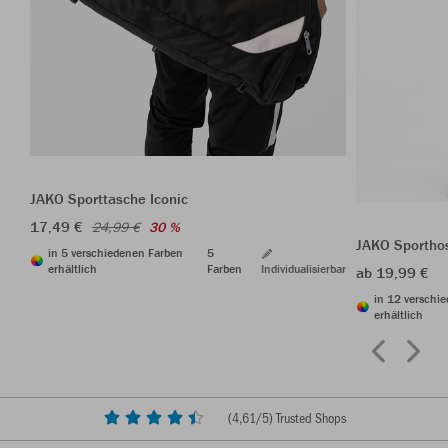
JAKO Sporttasche Iconic
17,49 €
24,99 €
30 %
JAKO Sportho
in 5 verschiedenen Farben
5
erhältlich
Farben
Individualisierbar
ab 19,99 €
in 12 verschi
erhältlich
(
4,61
/5) Trusted Shops