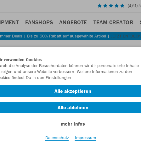
(
4,61
/5
IPMENT
FANSHOPS
ANGEBOTE
TEAM CREATOR
mmer Deals | Bis zu 50% Rabatt auf ausgewählte Artikel |
JETZT ENTDEC
Sta
Zurück
ir verwenden Cookies
JAKO
rch die Analyse der Besucherdaten können wir dir personalisierte Inhalte
zeigen und unsere Website verbessern. Weitere Informationen zu den
okies findest Du in den Einstellungen.
Artikelnummer:
Alle akzeptieren
Lust auf 30% R
Alle ablehnen
mehr Infos
Datenschutz
Impressum