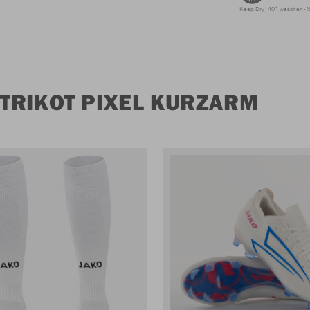
Keep Dry
40° waschen
N
TRIKOT PIXEL KURZARM