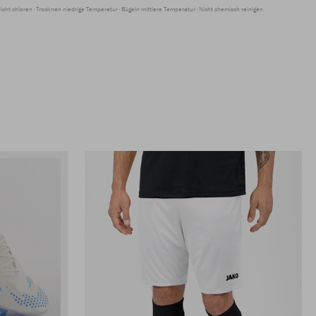
icht chloren
Trocknen niedrige Temperatur
Bügeln mittlere Temperatur
Nicht chemisch reinigen