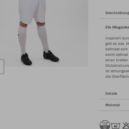
Beschreibun
Ein Hingucke
Inspiriert du
gibt es das J
befindet sich
somit optimal
einen breite
Stutzenstrump
ist atmungsak
die Oberfläch
Details
Material