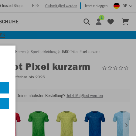
) Trusted Shops
Hilfe
Clubmitglied werden
Jetzt einloggen
DE
1
SCHUHE
KEN
rtseite
Herren
Sportbekleidung
JAKO Trikot Pixel kurzarm
Trikot Pixel kurzarm
4241
- Lieferbar bis 2026
abatt bei Deiner nächsten Bestellung?
Jetzt Mitglied werden