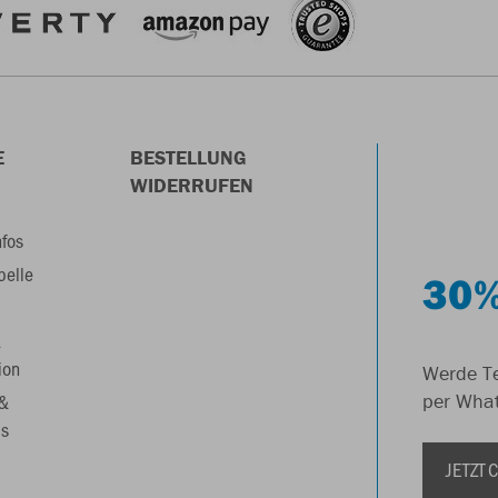
E
BESTELLUNG
WIDERRUFEN
nfos
belle
30%
&
ion
Werde Te
 &
per Wha
s
JETZT