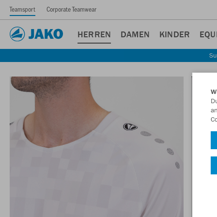
Teamsport
Corporate Teamwear
HERREN
DAMEN
KINDER
EQU
Su
W
Du
an
Co