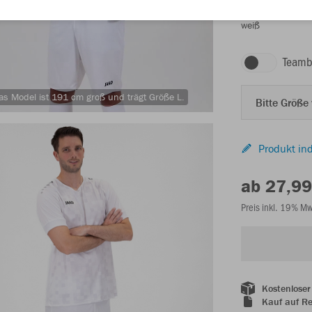
weiß
Teamb
as Model ist 191 cm groß und trägt Größe L.
Bitte Größe
Produkt ind
ab 27,99
Preis inkl. 19% M
Kostenloser
Kauf auf R