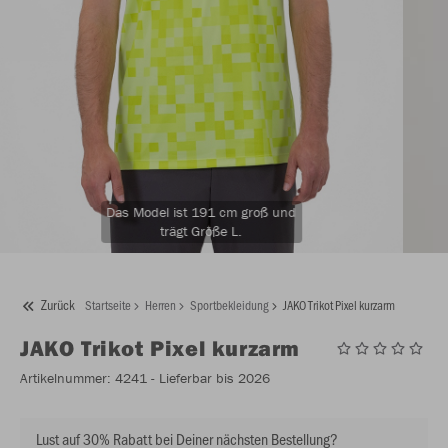
Das Model ist 191 cm groß und
trägt Größe L.
Zurück
Startseite
Herren
Sportbekleidung
JAKO Trikot Pixel kurzarm
JAKO
Trikot Pixel kurzarm
Artikelnummer:
4241
- Lieferbar bis 2026
Lust auf 30% Rabatt bei Deiner nächsten Bestellung?