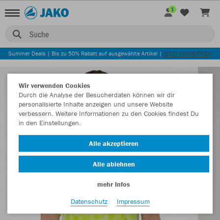
1
Suche
Summer Deals | Bis zu 50% Rabatt auf ausgewählte Artikel |
JETZT ENTDECKEN
Wir verwenden Cookies
Durch die Analyse der Besucherdaten können wir dir
personalisierte Inhalte anzeigen und unsere Website
verbessern. Weitere Informationen zu den Cookies findest Du
in den Einstellungen.
Alle akzeptieren
Alle ablehnen
mehr Infos
Datenschutz
Impressum