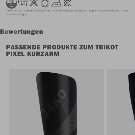
Keep Dry
40° waschen
Nicht chloren
Trocknen niedrige Temperatur
Bügeln mittlere Temperatur
Nicht
chemisch reinigen
Bewertungen
PASSENDE PRODUKTE ZUM TRIKOT
PIXEL KURZARM