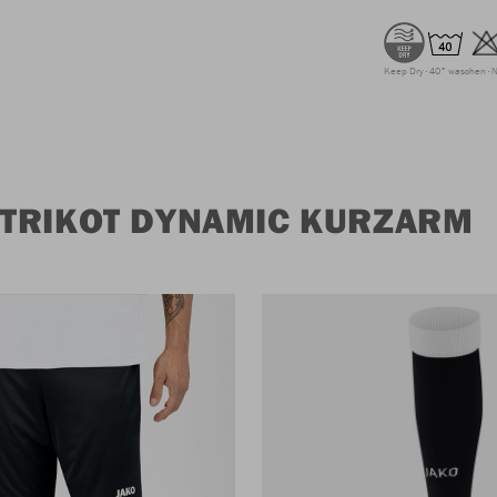
Keep Dry
40° waschen
N
TRIKOT DYNAMIC KURZARM