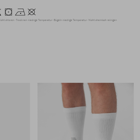
icht chloren
Trocknen niedrige Temperatur
Bügeln niedrige Temperatur
Nicht chemisch reinigen