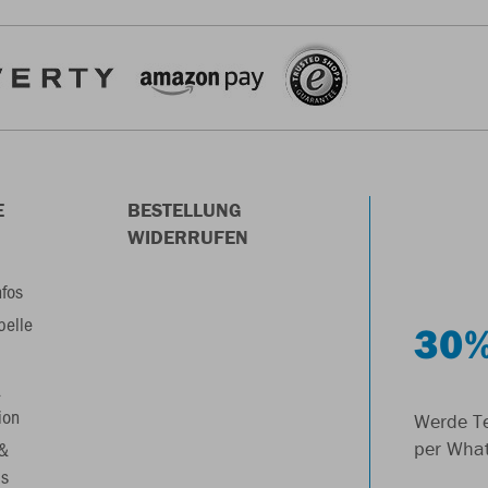
E
BESTELLUNG
WIDERRUFEN
nfos
belle
30%
&
ion
Werde Te
 &
per Wha
s