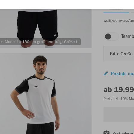
weiß/schwarz/ant
Teamb
as Model ist 180 cm groß und trägt Größe L.
Bitte Größe
Produkt ind
ab 19,99
Preis inkl. 19% M
Kostenloser