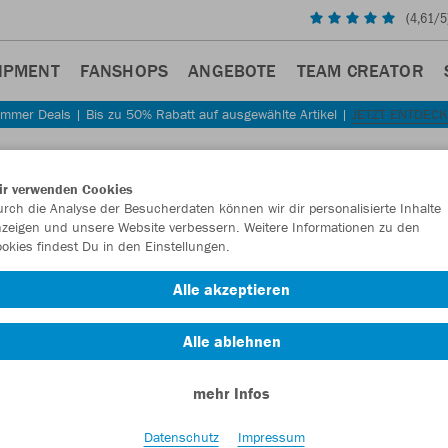
(
4,61
/5
IPMENT
FANSHOPS
ANGEBOTE
TEAM CREATOR
mmer Deals | Bis zu 50% Rabatt auf ausgewählte Artikel |
JETZT ENTDEC
Sta
Zurück
ir verwenden Cookies
JAKO
rch die Analyse der Besucherdaten können wir dir personalisierte Inhalte
zeigen und unsere Website verbessern. Weitere Informationen zu den
kurza
okies findest Du in den Einstellungen.
Artikelnummer:
Alle akzeptieren
Alle ablehnen
Lust auf 30% R
mehr Infos
Datenschutz
Impressum