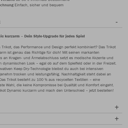
echnung
Einfach, sicher und bequem
g
ic kurzarm – Dein Style-Upgrade für jedes Spiel
 Trikot, das Performance und Design perfekt kombiniert? Das Trikot
rm ist genau das Richtige für dich! Mit seinen markanten
ils an Kragen- und Ärmelabschluss setzt es modische Akzente und
en dynamischen Look – egal ob auf dem Spielfeld oder in der Freizeit.
vativen Keep Dry-Technologie bleibst du auch bei intensiven
enehm trocken und leistungsfähig. Nachhaltigkeit steht dabei an
 Das Trikot besteht zu 100 % aus recycelten Textilien – eine
te Wahl, die keine Kompromisse bei Qualität und Komfort eingeht.
rikot Dynamic kurzarm und mach den Unterschied – jetzt bestellen!