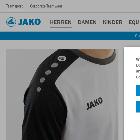
Teamsport
Corporate Teamwear
HERREN
DAMEN
KINDER
EQU
Su
W
Du
an
Co