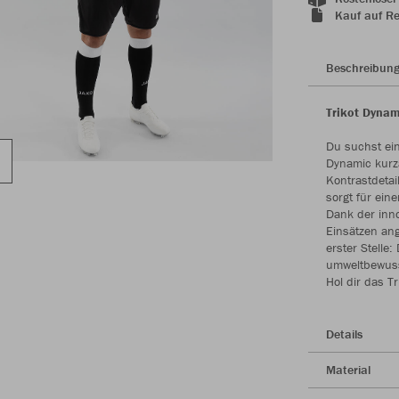
Kauf auf R
Beschreibun
Trikot Dynam
Du suchst ein
Dynamic kurza
Kontrastdeta
sorgt für ein
Dank der inno
Einsätzen ang
erster Stelle:
umweltbewuss
Hol dir das T
Details
Material