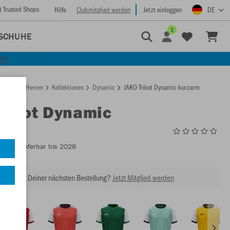
) Trusted Shops
Hilfe
Clubmitglied werden
Jetzt einloggen
DE
1
SCHUHE
KEN
rtseite
Herren
Kollektionen
Dynamic
JAKO Trikot Dynamic kurzarm
Trikot Dynamic
rm
4270
- Lieferbar bis 2028
abatt bei Deiner nächsten Bestellung?
Jetzt Mitglied werden