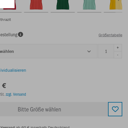
hrazit
estellung
Größentabelle
+
 wählen
-
ividualisieren
 €
wSt.
zzgl. Versand
Bitte Größe wählen
 Versand
ab 60 € innerhalb Deutschland