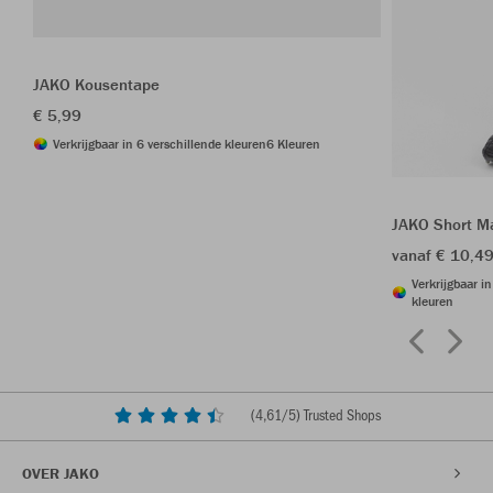
JAKO Kousentape
€ 5,99
Verkrijgbaar in 6 verschillende kleuren
6 Kleuren
JAKO Short M
vanaf € 10,4
Verkrijgbaar i
kleuren
(
4,61
/5) Trusted Shops
OVER JAKO