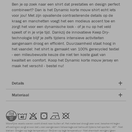
Ben je op zoek naar een shirt dat prestaties en design perfect
combineert? Dan is het Dynamic korte mouw shirt echt iets
voor jou! Met zijn opvallende contrasterende details op de
kraag en manchetten voegt het een modieus accent toe en
zorgt het voor een dynamische look - of je nu op het veld
speelt of in je vrije tijd. Dankzij de innovatieve Keep Dry-
technologie blijf je zelfs tijdens intensieve activiteiten
aangenaam droog en efficiënt. Duurzaamheid staat hoog in
het vaandel: het shirt is gemaakt van 100% gerecycled textiel
- een milieubewuste keuze die niet ten koste gaat van
kwaliteit en comfort. Koop het Dynamic korte mouw jersey en
maak het verschil - bestel nu!
Details
Materiaal
Microfijne vezels voeren vocht direct naar buiten af. Het materiaal droogt zeer snel, beschermt tegen
afkoeling en zorgt ervoor dat u een aangenaam lichaamsgevoel behoudt tijdens het sporten.
40°
Niet
bleken
Drogen op lage temperatuur
Strijken op lage temperatuur
Niet chemisch reinigen/geen