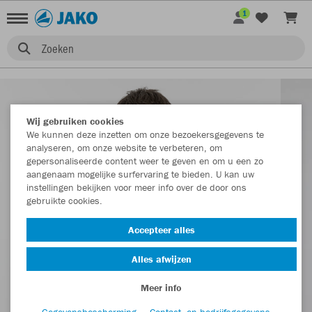
1
Zoeken
Wij gebruiken cookies
We kunnen deze inzetten om onze bezoekersgegevens te
analyseren, om onze website te verbeteren, om
gepersonaliseerde content weer te geven en om u een zo
aangenaam mogelijke surfervaring te bieden. U kan uw
instellingen bekijken voor meer info over de door ons
gebruikte cookies.
Accepteer alles
Alles afwijzen
Meer info
Gegevensbescherming
Contact- en bedrijfsgegevens